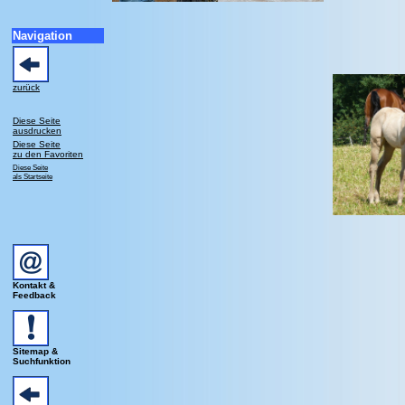
Navigation
zurück
Diese Seite
ausdrucken
Diese Seite
zu den Favoriten
Diese Seite
als Startseite
Kontakt &
Feedback
Sitemap &
Suchfunktion