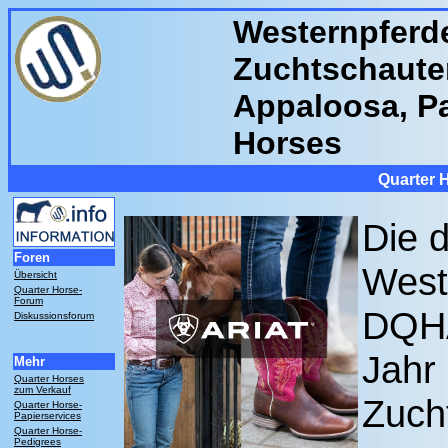
Westernpferde
Zuchtschaute
Appaloosa, Pa
Horses
Quarter 
Die 
Foren
West
Übersicht
Quarter Horse-
Forum
DQHA
Diskussionsforum
Jahr
Mehr
Quarter Horses
zum Verkauf
Zuch
Quarter Horse-
Papierservices
Quarter Horse-
Pedigrees