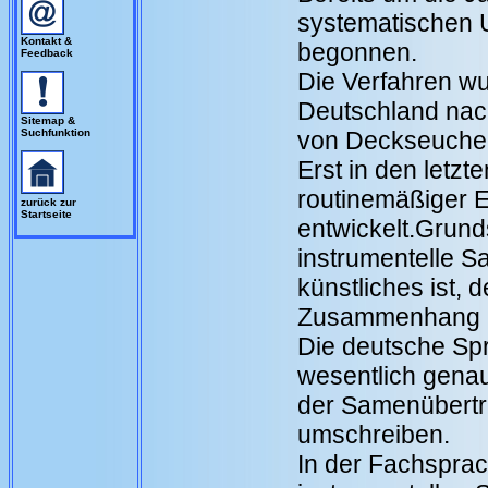
systematischen
Kontakt &
begonnen.
Feedback
Die Verfahren wu
Deutschland nac
Sitemap &
Suchfunktion
von Deckseuchen
Erst in den letzt
routinemäßiger E
zurück zur
Startseite
entwickelt.Grund
instrumentelle S
künstliches ist, d
Zusammenhang mi
Die deutsche Spra
wesentlich gena
der Samenübertr
umschreiben.
In der Fachsprac