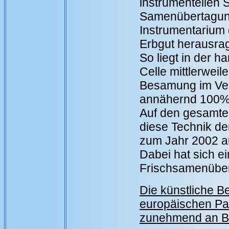
instrumentellen S
Samenübertagung
Instrumentarium
Erbgut herausra
So liegt in der 
Celle mittlerweil
Besamung im Ver
annähernd 100%
Auf den gesamt
diese Technik d
zum Jahr 2002 a
Dabei hat sich ei
Frischsamenüber
Die künstliche B
europäischen Pa
zunehmend an B