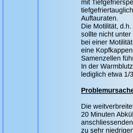
mit Tiefgefriersp
tiefgefriertaugli
Auftauraten.
Die Motilität, d.
sollte nicht unter
bei einer Motilit
eine Kopfkappen
Samenzellen führ
In der Warmblut
lediglich etwa 1
Problemursache
Die weitverbreitet
20 Minuten Abküh
anschliessenden E
zu sehr niedrige