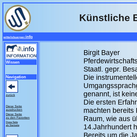
Künstliche 
info
wittelsbuerger.
Birgit Bayer
Pferdewirtschaft
Wissen
Staatl. gepr. Be
Die instrumentel
Navigation
Umgangssprachge
genannt, ist kei
zurück
Die ersten Erfah
Diese Seite
machten bereits
ausdrucken
Diese Seite
Raum, wie aus üb
zu den Favoriten
Diese Seite
14.Jahrhundert h
als Startseite
Bereits um die 