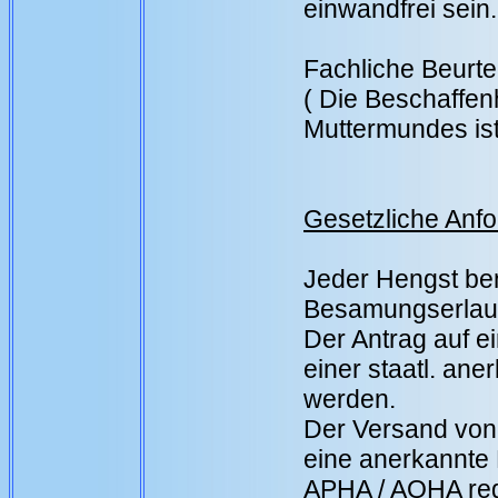
einwandfrei sein.
Fachliche Beurt
( Die Beschaffen
Muttermundes ist
Gesetzliche Anf
Jeder Hengst ben
Besamungserlaub
Der Antrag auf 
einer staatl. an
werden.
Der Versand von 
eine anerkannte
APHA / AQHA regi