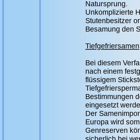
Natursprung.
Unkomplizierte 
Stutenbesitzer or
Besamung den 
Tiefgefriersamen
Bei diesem Verf
nach einem festg
flüssigem Stickst
Tiefgefriersper
Bestimmungen d
eingesetzt werde
Der Samenimport
Europa wird somit
Genreserven kön
sicherlich bei w