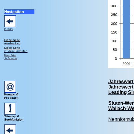
Navigation
zurück
Diese Seite
ausdrucken
Diese Seite
zu den Favoriten
Diese Seite
als Startseite
Jahreswert
Jahreswert
Leading Si
Kontakt &
Feedback
Stuten-Wer
Wallach-We
Sitemap &
Nennformul
Suchfunktion