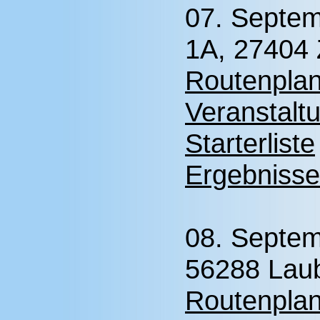
07. Septem
1A, 27404 
Routenplan
Veranstalt
Starterliste
Ergebnisse
08. Septe
56288 Laub
Routenplan