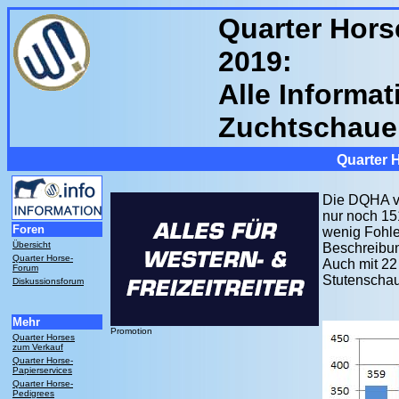
Quarter Hor
2019:
Alle Informa
Zuchtschaue
Quarter 
Die DQHA ve
nur noch 15
Foren
wenig Fohlen
Übersicht
Beschreibun
Quarter Horse-
Auch mit 22
Forum
Stutenschau
Diskussionsforum
Mehr
Promotion
Quarter Horses
zum Verkauf
Quarter Horse-
Papierservices
Quarter Horse-
Pedigrees