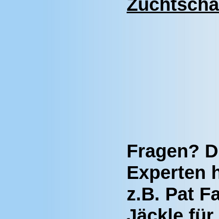
Zuchtscha
Fragen? D
Experten h
z.B. Pat F
Jäckle fü