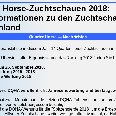
r Horse-Zuchtschauen 2018:
formationen zu den Zuchtsch
hland
Quarter Horse — Nachrichten
ranstaltete in diesem Jahr 14 Quarter Horse-Zuchtschauen im
e Übersicht aller Ergebnisse und das Ranking 2018 finden Sie hi
m 26. September 2018.
rtung 2015 - 2018.
re-Wertung 2018.
er: DQHA veröffentlicht Jahresendwertung und bestätigt w
t zwei Monate nach der letzten DQHA-Fohlenschau nun ihre Ja
n von wittelsbuerger.com bestätigt.
d die DQHA-Wertung für die "Spitzenpferde 2018" um die Ergeb
llen Höveler-Zuchtschauen weiter weniger attraktiv macht, da Ho