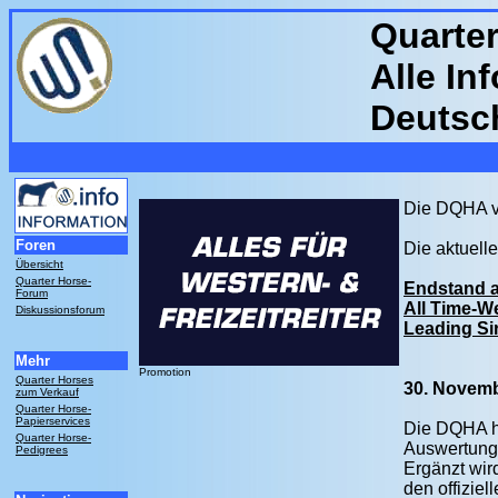
Quarte
Alle In
Deutsc
Die DQHA ve
Foren
Die aktuell
Übersicht
Quarter Horse-
Endstand a
Forum
All Time-We
Diskussionsforum
Leading Si
Mehr
Promotion
Quarter Horses
30. Novemb
zum Verkauf
Quarter Horse-
Papierservices
Die DQHA ha
Quarter Horse-
Auswertunge
Pedigrees
Ergänzt wir
den offizie