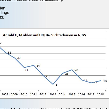
len
rlinge
ten