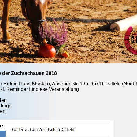
e der Zuchtschauen 2018
n Riding Haus Klostern, Ahsener Str. 135, 45711 Datteln (Nordr
kl. Reminder für diese Veranstaltung
len
rlinge
ten