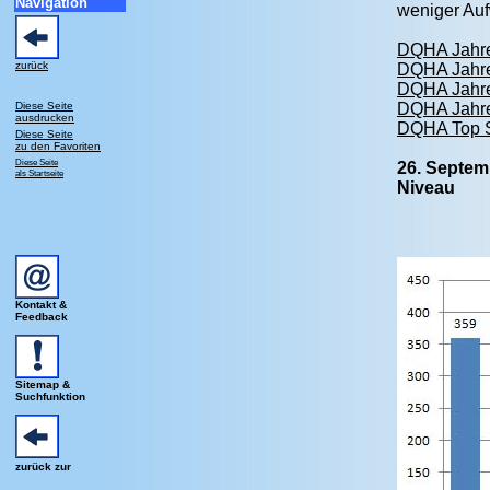
Navigation
weniger Au
DQHA Jahre
zurück
DQHA Jahre
DQHA Jahre
Diese Seite
DQHA Jahre
ausdrucken
DQHA Top S
Diese Seite
zu den Favoriten
Diese Seite
26. Septem
als Startseite
Niveau
Kontakt &
Feedback
Sitemap &
Suchfunktion
zurück zur