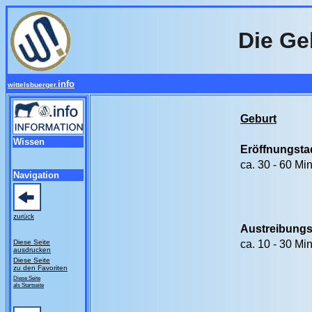
Die Ge
info
wittelsbuerger.
Geburt
Wissen
Eröffnungst
ca. 30 - 60 Min
Navigation
zurück
Austreibung
Diese Seite
ca. 10 - 30 Min
ausdrucken
Diese Seite
zu den Favoriten
Diese Seite
als Startseite