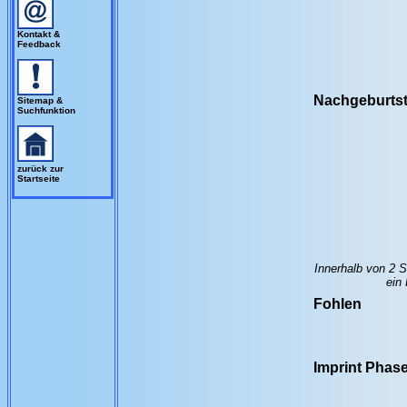
Kontakt &
Feedback
Nachgeburts
Sitemap &
Suchfunktion
zurück zur
Startseite
Innerhalb von 2 S
ein
Fohlen
Imprint Phas