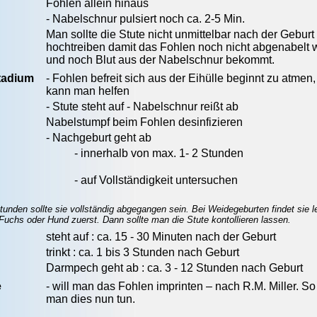
Fohlen allein hinaus
- Nabelschnur pulsiert noch ca. 2-5 Min.
Man sollte die Stute nicht unmittelbar nach der Geburt
hochtreiben damit das Fohlen noch nicht abgenabelt 
und noch Blut aus der Nabelschnur bekommt.
tadium
- Fohlen befreit sich aus der Eihülle beginnt zu atmen,
kann man helfen
- Stute steht auf - Nabelschnur reißt ab
Nabelstumpf beim Fohlen desinfizieren
- Nachgeburt geht ab
- innerhalb von max. 1- 2 Stunden
- auf Vollständigkeit untersuchen
tunden sollte sie vollständig abgegangen sein. Bei Weidegeburten findet sie le
 Fuchs oder Hund zuerst. Dann sollte man die Stute kontollieren lassen.
steht auf : ca. 15 - 30 Minuten nach der Geburt
trinkt : ca. 1 bis 3 Stunden nach Geburt
Darmpech geht ab : ca. 3 - 12 Stunden nach Geburt
e
- will man das Fohlen imprinten – nach R.M. Miller. So 
man dies nun tun.