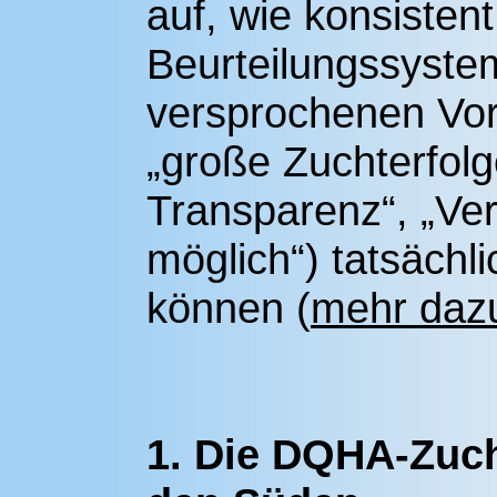
auf, wie konsisten
Beurteilungssystem
versprochenen Vort
„große Zuchterfolg
Transparenz“, „Ver
möglich“) tatsächl
können (
mehr dazu
1. Die DQHA-Zucht