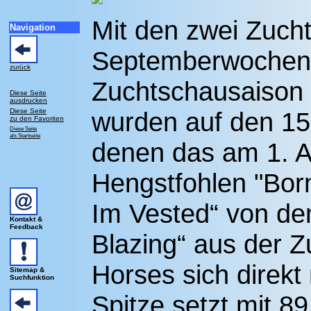
Mit den zwei Zuch
Navigation
Septemberwochene
zurück
Zuchtschausaison 
Diese Seite
ausdrucken
Diese Seite
wurden auf den 15
zu den Favoriten
Diese Seite
als Startseite
denen das am 1. A
Hengstfohlen "Born
Im Vested“ von de
Kontakt &
Feedback
Blazing“ aus der 
Horses sich direkt
Sitemap &
Suchfunktion
Spitze setzt mit 8