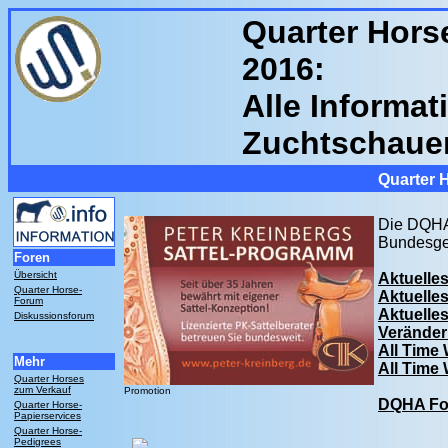
Quarter Hor
2016:
Alle Informat
Zuchtschaue
Quarter 
Die DQHA 
Bundesgeb
Foren
Übersicht
Aktuelle
Quarter Horse-
Aktuelle
Forum
Aktuelle
Diskussionsforum
Veränder
All Time
Mehr
All Time
Quarter Horses
zum Verkauf
Promotion
DQHA Fo
Quarter Horse-
Papierservices
Quarter Horse-
Pedigrees