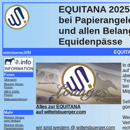
EQUITANA 2025:
bei Papierange
und allen Bela
Equidenpässe
EQUITA
info
wittelsbuerger.
In 
auf
Foren
ab
Übersicht
"Fr
Reining Horse-
bei
Forum
Mit
WEG 2006-
Forum
Diskussionsforum
Sel
Alles zur EQUITANA
gün
auf wittelsbuerger.com
Mehr
Wen
Reining Horses
zum Verkauf
Ver
Reining Horse-
wir sind western @ wittelsbuerger.com
nic
Papierservices