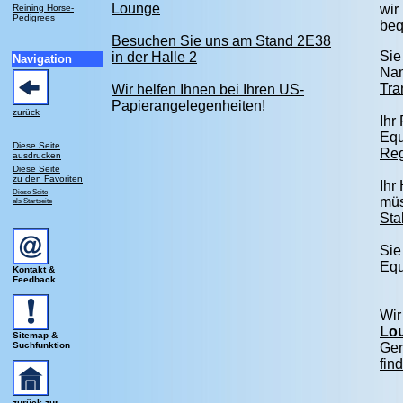
Lounge
wir
Reining Horse-
Pedigrees
beq
Besuchen Sie uns am Stand 2E38
Sie
in der Halle 2
Navigation
Nam
Tra
Wir helfen Ihnen bei Ihren US-
Papierangelegenheiten!
zurück
Ihr
Equ
Diese Seite
Reg
ausdrucken
Diese Seite
zu den Favoriten
Ihr
Diese Seite
müs
als Startseite
Sta
Sie
Equ
Kontakt &
Feedback
Wir
Lo
Sitemap &
Suchfunktion
Ger
fin
zurück zur