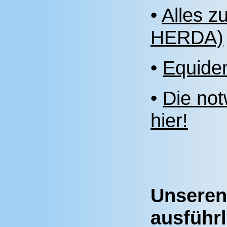
•
Alles 
HERDA)
•
Equide
•
Die not
hier!
Unseren 
ausführ