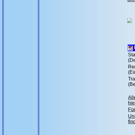
Sta
(De
Reg
(Ei
Tra
(Be
All
hie
Für
Uns
fin