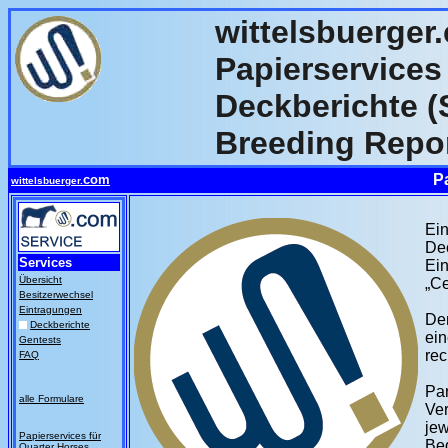
wittelsbuerger
Papierservices 
Deckberichte (S
Breeding Repor
P
com
wittelsbuerger.
Ein
Dec
Services
Ei
Übersicht
„Ce
Besitzerwechsel
Eintragungen
De
Deckberichte
ein
Gentests
rec
FAQ
Pa
alle Formulare
Ve
je
Papierservices für
Be
Quarter Horses