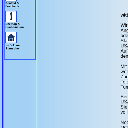
Kontakt &
Feedback
wit
Sitemap &
Wir
Suchfunktion
Ang
ode
Sta
US
zurück zur
Startseite
Auf
den
Mit
wer
Zud
Tel
Tur
Bei
USA
Sie
vol
No
Ort!