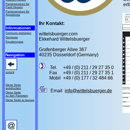
erf
Papierservices für
Paint Horses
Papierservices für
Appaloosa
Ihr Kontakt:
Informationen
Cropouts eintragen
wittelsbuerger.com
Gentests
Ekkehard Wittelsbuerger
Equidenpass
Grafenberger Allee 367
40235 Düsseldorf (Germany)
Navigation
Tel. +49 / (0) 211 / 29 27 35 0
Fax +49 / (0) 211 / 29 27 35 1
zurück
Mobil +49 / (0) 177 / 32 484 66
Diese Seite
ausdrucken
Email
info@wittelsbuerger.de
Diese Seite
zu den Favoriten
Diese Seite
als Startseite