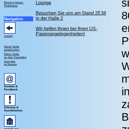
s
Lounge
Reining Horse-
Pedigrees
8
Besuchen Sie uns am Stand 2E38
in der Halle 2
Navigation
e
Wir helfen Ihnen bei Ihren US-
Papierangelegenheiten!
zurück
P
Diese Seite
w
ausdrucken
Diese Seite
zu den Favoriten
Diese Seite
W
als Startseite
m
Kontakt &
i
Feedback
z
Sitemap &
Suchfunktion
B
zurück zur