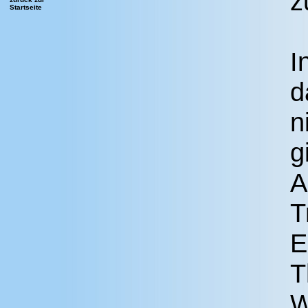
z
Startseite
I
d
n
g
A
T
E
T
W