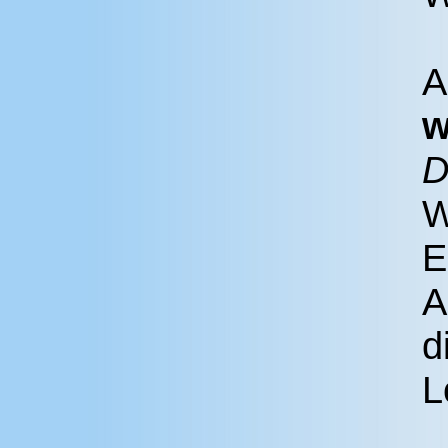
A
w
W
E
A
d
L