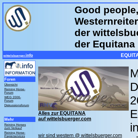
Good people,
Westernreiter
der wittelsb
der Equitana
EQUITA
info
wittelsbuerger.
M
Foren
D
Übersicht
Reining Horse-
Forum
2
WEG 2006-
Forum
Diskussionsforum
E
Alles zur EQUITANA
auf wittelsbuerger.com
Mehr
i
Reining Horses
zum Verkauf
Reining Horse-
wir sind western @ wittelsbuerger.com
Papierservices