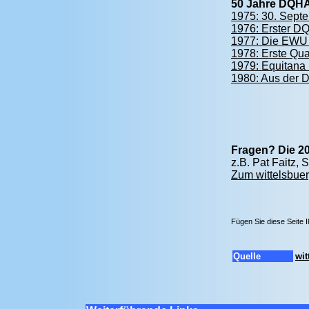
50 Jahre DQH
1975: 30. Septe
1976: Erster D
1977: Die EWU w
1978: Erste Qua
1979: Equitana 
1980: Aus der D
Fragen? Die 20
z.B. Pat Faitz,
Zum wittelsbuer
Fügen Sie diese Seite 
Quelle
wit