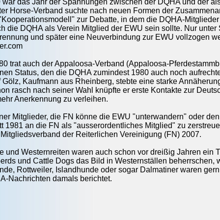
 war das Jahr der Spannungen zwischen der DQHA und der als
er Horse-Verband suchte nach neuen Formen der Zusammenarbei
Kooperationsmodell" zur Debatte, in dem die DQHA-Mitglieder
h die DQHA als Verein Mitglied der EWU sein sollte. Nur unter
Trennung und später eine Neuverbindung zur EWU vollzogen we
ger.com
80 trat auch der Appaloosa-Verband (Appaloosa-Pferdestammbuc
nen Status, den die DQHA zumindest 1980 auch noch aufrechter
f Gölz, Kaufmann aus Rheinberg, stebte eine starke Annäherung
hon rasch nach seiner Wahl knüpfte er erste Kontakte zur Deut
mehr Anerkennung zu verleihen.
er Mitglieder, die FN könne die EWU "unterwandern" oder den 
itt 1981 an die FN als "ausserordentliches Mitglied" zu zerstreu
ls Mitgliedsverband der Reiterlichen Vereinigung (FN) 2007.
e und Westernreiten waren auch schon vor dreißig Jahren ein 
erds und Cattle Dogs das Bild in Westernställen beherrschen,
de, Rottweiler, Islandhunde oder sogar Dalmatiner waren gern
Nachrichten damals berichtet.