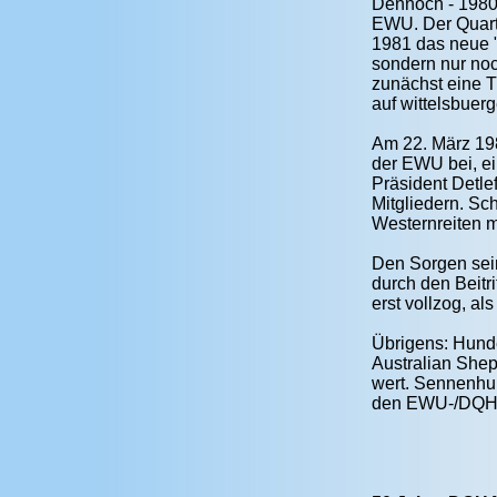
Dennoch - 1980
EWU. Der Quart
1981 das neue "
sondern nur noc
zunächst eine 
auf wittelsbuer
Am 22. März 19
der EWU bei, ei
Präsident Detle
Mitgliedern. Sc
Westernreiten 
Den Sorgen sein
durch den Beitr
erst vollzog, a
Übrigens: Hund
Australian Shep
wert. Sennenhun
den EWU-/DQHA-