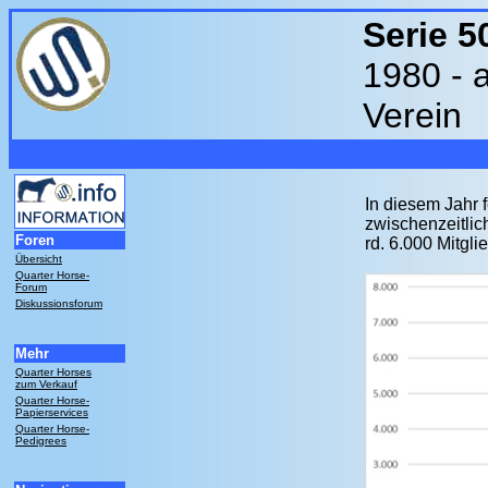
Serie 5
1980 - 
Verein
In diesem Jahr 
zwischenzeitlic
Foren
rd. 6.000 Mitglie
Übersicht
Quarter Horse-
Forum
Diskussionsforum
Mehr
Quarter Horses
zum Verkauf
Quarter Horse-
Papierservices
Quarter Horse-
Pedigrees