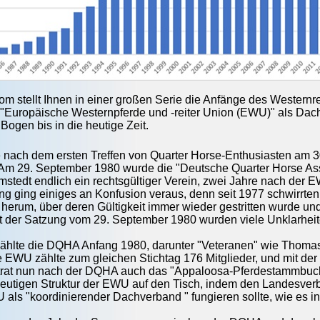
com stellt Ihnen in einer großen Serie die Anfänge des Westernr
 "Europäis
che Westernpferde und -reiter Union (EWU)" als Dac
Bogen bis in die heutige Zeit.
e nach dem ersten Treffen von Quarter Horse-Enthusiasten am 
 Am 29. September 1980 wurde die "Deutsche Quarter Horse Asso
stedt endlich ein rechtsgültiger Verein, zwei Jahre nach der 
ng ging einiges an Konfusion veraus, denn seit 1977 schwirrten
rum, über deren Gültigkeit immer wieder gestritten wurde und d
t der Satzung vom 29. September 1980 wurden viele Unklarheite
 zählte die DQHA Anfang 1980, darunter "Veteranen" wie Thom
ie EWU zählte zum gleichen Stichtag 176 Mitglieder, und mit 
d trat nun nach der DQHA auch das "Appaloosa-Pferdestammbuc
eutigen Struktur der EWU auf den Tisch, indem den Landesverb
 als "koordinierender Dachverband " fungieren sollte, wie es i