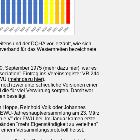
eitens und der DQHA vor, erzählt, wie sich
hverband für das Westernreiten bezeichnete
30. September 1975 (
mehr dazu hier
), war es
ciation" Eintrag ins Vereinsregister VR 244
EWU (
mehr dazu hier
).
 noch zwei unterschiedliche Versionen einer
ie für viel Verwirrung sorgten. Damit war
n beseitigt.
as Hoppe, Reinhold Volk oder Johannes
der EWU-Jahreshauptversammlung am 23. März
h e.V" der EWU bei. Im Januar kamen erste
änden "mehr Eigenständigkeit zu verleihen"
n einem Versammlungsprotokoll heisst.