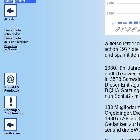
Navigation
zurück
Diese Seite
ausdrucken
Diese Seite
zu den Favoriten
wittelsbuerger.
Diese Seite
schon 1977 die
als Startseite
und spannt den 
1980, fünf Jahr
endlich soweit:
in 3578 Schwalm
Dieser Eintragu
Kontakt &
DQHA-Satzung he
Feedback
nun Schluß - mi
133 Mitglieder
Sitemap &
Orgeldinger. D
Suchfunktion
1980 in Alsfel
Gedanken zur h
sei und die EWU
zurück zur