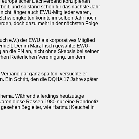
 europäischer Dachverband konzipierten
t, und so stand schon für das nächste Jahr
 nicht länger auch EWU-Mitglieder waren,
 Schwierigkeiten konnte im selben Jahr noch
rden, doch dazu mehr in der nächsten Folge
h e.V.) der EWU als korporatives Mitglied
hielt. Der im März frisch gewählte EWU-
 an die FN an, nicht ohne Skepsis bei seinen
schen Reiterlichen Vereinigung, um dem
Verband gar ganz spalten, versuchte er
en. Ein Schritt, den die DQHA 17 Jahre später
Thema. Während allerdings heutzutage
 waren diese Rassen 1980 nur eine Randnotiz
 gesehen Begleiter, wie Hartmut Keuchel in