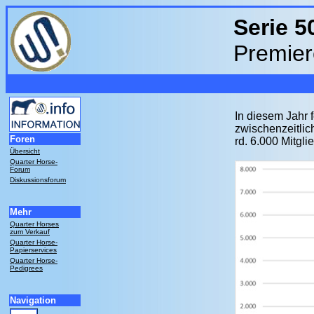
Serie 5
Premie
In diesem Jahr 
zwischenzeitlic
Foren
rd. 6.000 Mitglie
Übersicht
Quarter Horse-
Forum
Diskussionsforum
Mehr
Quarter Horses
zum Verkauf
Quarter Horse-
Papierservices
Quarter Horse-
Pedigrees
Navigation