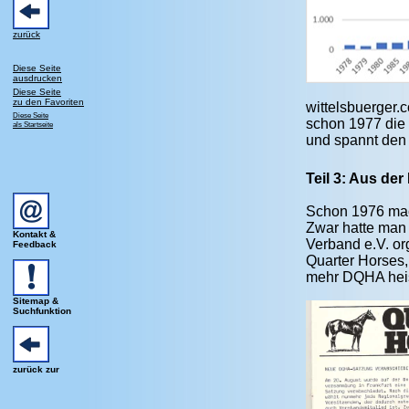
zurück
Diese Seite
ausdrucken
Diese Seite
zu den Favoriten
wittelsbuerger.
Diese Seite
schon 1977 die
als Startseite
und spannt den 
Teil 3: Aus de
Schon 1976 mac
Zwar hatte man
Kontakt &
Verband e.V. or
Feedback
Quarter Horses,
mehr DQHA heis
Sitemap &
Suchfunktion
zurück zur