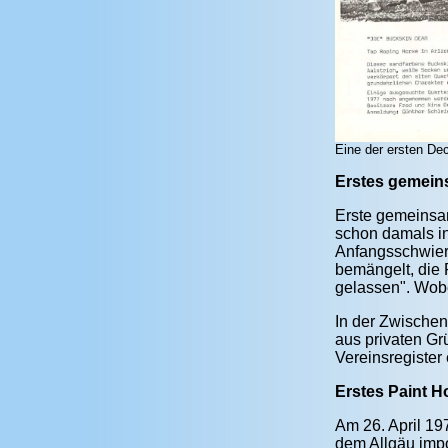
Eine der ersten De
Erstes gemein
Erste gemeinsam
schon damals in
Anfangsschwiere
bemängelt, die 
gelassen". Wobei
In der Zwischen
aus privaten Gr
Vereinsregister
Erstes Paint 
Am 26. April 1
dem Allgäu impo