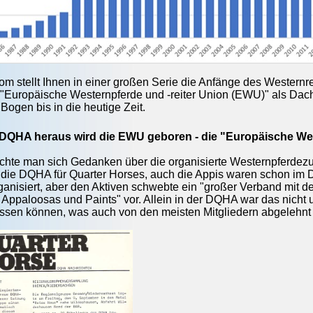
com stellt Ihnen in einer großen Serie die Anfänge des Westernr
 "Europäis
che Westernpferde und -reiter Union (EWU)" als Dac
Bogen bis in die heutige Zeit.
r DQHA heraus wird die EWU geboren - die "Europäische We
hte man sich Gedanken über die organisierte Westernpferdezuc
 die DQHA für Quarter Horses, auch die Appis waren schon im
ganisiert, aber den Aktiven schwebte ein "großer Verband mit 
 Appaloosas und Paints" vor. Allein in der DQHA war das nicht
sen können, was auch von den meisten Mitgliedern abgelehnt