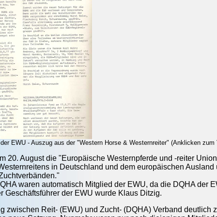
 der EWU - Auszug aus der "Western Horse & Westernreiter" (Anklicken zum 
 20. August die "Europäische Westernpferde und -reiter Union
Westernreitens in Deutschland und dem europäischen Ausland 
Zuchtverbänden."
 DQHA waren automatisch Mitglied der EWU, da die DQHA der E
r Geschäftsführer der EWU wurde Klaus Ditzig.
g zwischen Reit- (EWU) und Zucht- (DQHA) Verband deutlich