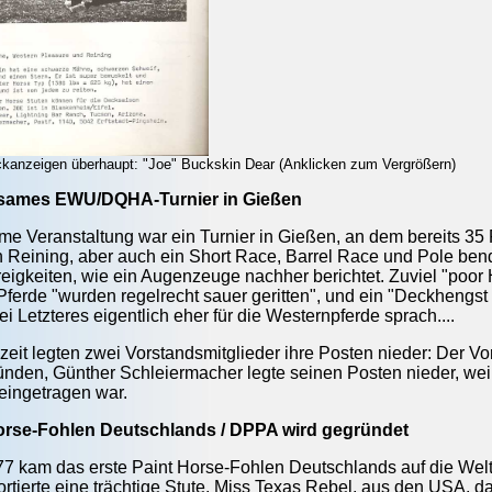
ckanzeigen überhaupt: "Joe" Buckskin Dear (Anklicken zum Vergrößern)
sames EWU/DQHA-Turnier in Gießen
e Veranstaltung war ein Turnier in Gießen, an dem bereits 35 R
 Reining, aber auch ein Short Race, Barrel Race und Pole be
igkeiten, wie ein Augenzeuge nachher berichtet. Zuviel "poor
Pferde "wurden regelrecht sauer geritten", und ein "Deckhengs
 Letzteres eigentlich eher für die Westernpferde sprach....
zeit legten zwei Vorstandsmitglieder ihre Posten nieder: Der V
ünden, Günther Schleiermacher legte seinen Posten nieder, wei
 eingetragen war.
Horse-Fohlen Deutschlands / DPPA wird gegründet
977 kam das erste Paint Horse-Fohlen Deutschlands auf die We
rtierte eine trächtige Stute, Miss Texas Rebel, aus den USA, d