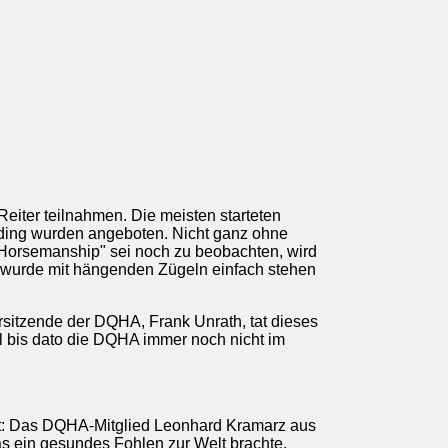
eiter teilnahmen. Die meisten starteten
nding wurden angeboten. Nicht ganz ohne
 Horsemanship" sei noch zu beobachten, wird
t wurde mit hängenden Zügeln einfach stehen
orsitzende der DQHA, Frank Unrath, tat dieses
l bis dato die DQHA immer noch nicht im
lt: Das DQHA-Mitglied Leonhard Kramarz aus
as ein gesundes Fohlen zur Welt brachte.