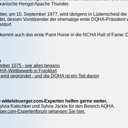
texanische Hengst Apache Thunder.
ter, am 10. September 1977, wird übrigens in Lüdenscheid die
t, dessen Vorsitzender der ehemalige erste DQHA-Präsident wur
ldorf.
kommt auch das erste Paint Horse in die NCHA Hall of Fame: 
A
mber 1075 - wie alles begann
QHA-Wettbewerb in Frankfurt
ird gegründet - und die DQHA ist ein Teil davon
 wittelsbuerger.com-Experten helfen gerne weiter,
 Sylvia Katschker und Sylvia Jäckle für den Bereich AQHA.
ger.com-Expertenforum gelangen Sie hier.