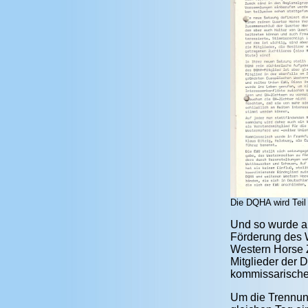
Die DQHA wird Teil
Und so wurde am
Förderung des 
Western Horse 
Mitglieder der
kommissarische
Um die Trennun