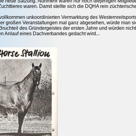
ne neue Satzung. Nunmehr waren nur noch diejenigen Mitglieder
uchttieres waren. Damit stellte sich die DQHA rein züchterisch
vollkommen unkoordinierten Vermarktung des Westernreitsports 
der großen Veranstaltungen mal ganz abgesehen, würde man si
ruchteil des Gründergeistes der ersten Jahre und würden nicht r
n Anlauf eines Dachverbandes gedacht wird...