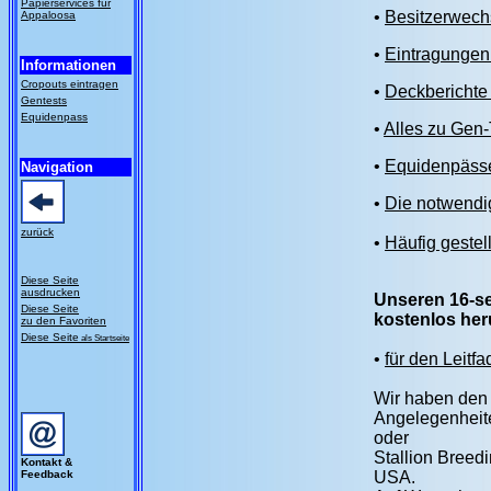
Papierservices für
•
Besitzerwechs
Appaloosa
•
Eintragungen 
Informationen
Cropouts eintragen
•
Deckberichte 
Gentests
Equidenpass
•
Alles zu Gen
•
Equidenpäss
Navigation
•
Die notwendig
zurück
•
Häufig gestel
Diese Seite
ausdrucken
Unseren 16-se
Diese Seite
kostenlos her
zu den Favoriten
Diese Seite
als Startseite
•
für den Leitf
Wir haben den 
Angelegenheite
oder
Stallion Breedi
Kontakt &
Feedback
USA.