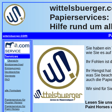
wittelsbuerger.
Papierservices:
Hilfe rund um a
P
com
wittelsbuerger.
Sie haben ein
wie Sie es au
Services
Übersicht
Ihr Fohlen ist
Besitzerwechsel
Eintragungen
Ihr Hengst hat
Deckberichte
was Sie beach
Gentests
auch die Pap
FAQ
Wir sind für Si
alle Formulare
Papierservices für
Lesen Sie uns
Quarter Horses
Papierservices für
Paint Horses
Paint Horses