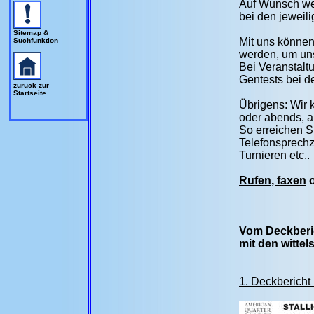
Auf Wunsch wer
bei den jeweil
Sitemap &
Mit uns können
Suchfunktion
werden, um un
Bei Veranstal
Gentests bei d
zurück zur
Startseite
Übrigens: Wir 
oder abends, 
So erreichen S
Telefonsprechz
Turnieren etc..
Rufen, faxen
o
Vom Deckberich
mit den witte
1. Deckbericht 