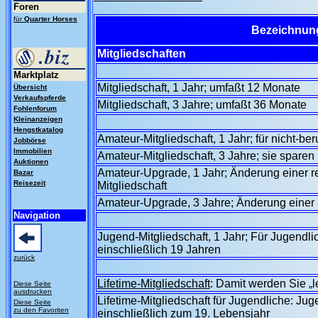
Foren
für
Quarter Horses
Bezeichnun
Mitgliedschaften
Marktplatz
Mitgliedschaft, 1 Jahr; umfaßt 12 Monate
Übersicht
Verkaufspferde
Mitgliedschaft, 3 Jahre; umfaßt 36 Monate
Fohlenforum
Kleinanzeigen
Hengstkatalog
Amateur-Mitgliedschaft, 1 Jahr; für nicht-be
Jobbörse
Immobilien
Amateur-Mitgliedschaft, 3 Jahre; sie spare
Auktionen
Amateur-Upgrade, 1 Jahr; Änderung einer r
Bazar
Reisezeit
Mitgliedschaft
Amateur-Upgrade, 3 Jahre; Änderung einer 3-
Navigation
Jugend-Mitgliedschaft, 1 Jahr; Für Jugendli
einschließlich 19 Jahren
zurück
Lifetime-Mitgliedschaft
: Damit werden Sie „
Diese Seite
ausdrucken
Lifetime-Mitgliedschaft für Jugendliche: Jug
Diese Seite
zu den Favoriten
einschließlich zum 19. Lebensjahr