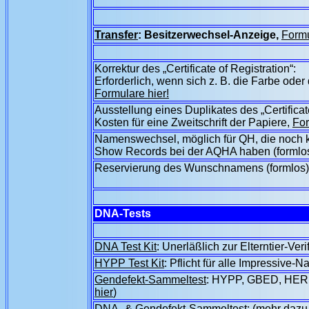
Transfer
: Besitzerwechsel-Anzeige,
Formu
Korrektur des „Certificate of Registration“:
Erforderlich, wenn sich z. B. die Farbe ode
Formulare hier!
Ausstellung eines Duplikates des „Certificate
Kosten für eine Zweitschrift der Papiere,
For
Namenswechsel, möglich für QH, die noch 
Show Records bei der AQHA haben (formlo
Reservierung des Wunschnamens (formlos)
DNA-Tests
DNA Test Kit
: Unerläßlich zur Elterntier-Veri
HYPP Test Kit
: Pflicht für alle Impressive
Gendefekt-Sammeltest
: HYPP, GBED, HER
hier
)
DNA- & Gendefekt-Sammeltest
: (
mehr dazu 