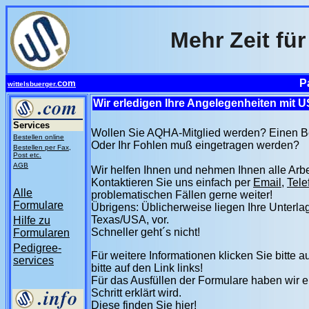
Mehr Zeit für
P
com
wittelsbuerger.
Wir erledigen Ihre Angelegenheiten mit 
Services
Wollen Sie AQHA-Mitglied werden? Einen B
Bestellen online
Oder Ihr Fohlen muß eingetragen werden?
Bestellen per Fax,
Post etc.
AGB
Wir helfen Ihnen und nehmen Ihnen alle Arbei
Kontaktieren Sie uns einfach per
Email
,
Tele
Alle
problematischen Fällen gerne weiter!
Formulare
Übrigens: Üblicherweise liegen Ihre Unterl
Texas/USA, vor.
Hilfe zu
Schneller geht´s nicht!
Formularen
Pedigree-
Für weitere Informationen klicken Sie bitte a
services
bitte auf den Link links!
Für das Ausfüllen der Formulare haben wir eine
Schritt erklärt wird.
Diese finden Sie hier!