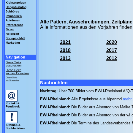
Kleinanzeigen
Hengstkatalog
Jobbörse
Immobilien
Auktionen
Alte Pattern, Ausschreibungen, Zeitplän
Pferderecht
Alle Informationen aus den Vorjahren finden
Bazar
Reisezeit
ShoppingMall
2021
2020
Marketing
2018
2017
Navigation
2013
2012
Diese Seite
ausdrucken
Diese Seite
zu den Favoriten
Diese Seite
als Startseite
Nachrichten
Nachtrag:
Über 700 Bilder vom EWU-Rheinland A/Q-T
EWU-Rheinland:
Alle Ergebnisse aus Alpenrod
mehr.
Kontakt &
Feedback
EWU-Rheinland:
Die Bilder aus Alpenrod von Maike
EWU-Rheinland:
Die Bilder aus Alpenrod von der w
EWU-Rheinland:
Die Termine des Landesverbandes 
Sitemap &
Suchfunktion