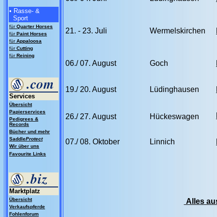
• Rasse- &
Sport
für
Quarter Horses
21. - 23. Juli
Wermelskirchen
für
Paint Horses
für
Appaloosa
für
Cutting
für
Reining
06./ 07. August
Goch
19./ 20. August
Lüdinghausen
Services
Übersicht
Papierservices
26./ 27. August
Hückeswagen
Pedigrees &
Records
Bücher und mehr
Saddle
Protect
07./ 08. Oktober
Linnich
Wir über uns
Favourite Links
Marktplatz
Übersicht
Alles au
Verkaufspferde
Fohlenforum