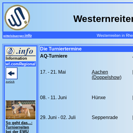
Westernreite
info
Westernreiten in Rh
wittelsbuerger.
Die Turniertermine
AQ-Turniere
Information
w!.com
Regional
17. - 21. Mai
Aachen
(Doppelshow)
zurück
08. - 11. Juni
Hünxe
29. Juni - 02. Juli
Seppenrade
So geht das...:
Turnierreiten
bei der EWU