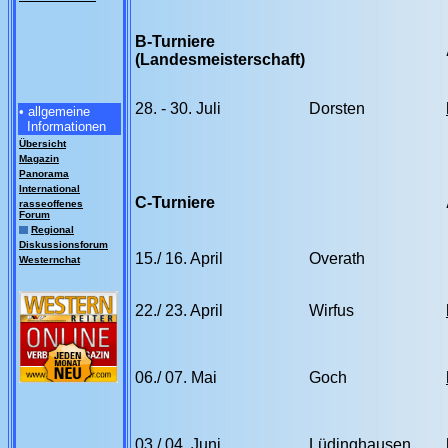
B-Turniere
(Landesmeisterschaft)
28. - 30. Juli
Dorsten
• allgemeine
Informationen
Übersicht
Magazin
Panorama
International
C-Turniere
rasseoffenes
Forum
Regional
Diskussionsforum
15./ 16. April
Overath
Westernchat
22./ 23. April
Wirfus
06./ 07. Mai
Goch
03./ 04. Juni
Lüdinghausen