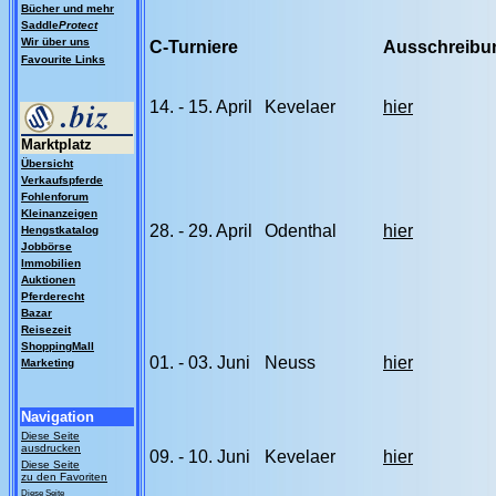
Bücher und mehr
Saddle
Protect
Wir über uns
C-Turniere
Ausschreibu
Favourite Links
14. - 15. April
Kevelaer
hier
Marktplatz
Übersicht
Verkaufspferde
Fohlenforum
Kleinanzeigen
28. - 29. April
Odenthal
hier
Hengstkatalog
Jobbörse
Immobilien
Auktionen
Pferderecht
Bazar
Reisezeit
ShoppingMall
01. - 03. Juni
Neuss
hier
Marketing
Navigation
Diese Seite
ausdrucken
09. - 10. Juni
Kevelaer
hier
Diese Seite
zu den Favoriten
Diese Seite