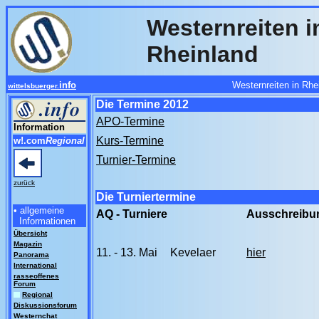
Westernreiten 
Rheinland
info
Westernreiten in Rh
wittelsbuerger.
Die Termine 2012
APO-Termine
Information
Kurs-Termine
w!.com
Regional
Turnier-Termine
zurück
Die Turniertermine
• allgemeine
AQ - Turniere
Ausschreibu
Informationen
Übersicht
Magazin
11. - 13. Mai
Kevelaer
hier
Panorama
International
rasseoffenes
Forum
Regional
Diskussionsforum
Westernchat