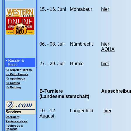
15. - 16. Juni
Montabaur
hier
06. - 08. Juli
Nümbrecht
hier
AQHA
• Rasse- &
27. - 29. Juli
Hünxe
hier
Sport
für
Quarter Horses
für
Paint Horses
für
Appaloosa
für
Cutting
für
Reining
B-Turniere
Ausschreibu
(Landesmeisterschaft)
10. - 12.
Langenfeld
hier
Services
August
Übersicht
Papierservices
Pedigrees &
Records