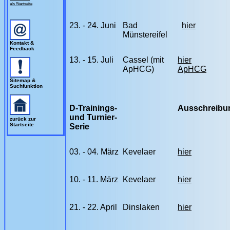
als Startseite
23. - 24. Juni
Bad
hier
Münstereifel
Kontakt &
Feedback
13. - 15. Juli
Cassel (mit
hier
ApHCG)
ApHCG
Sitemap &
Suchfunktion
D-Trainings-
Ausschreibu
und Turnier-
zurück zur
Startseite
Serie
03. - 04. März
Kevelaer
hier
10. - 11. März
Kevelaer
hier
21. - 22. April
Dinslaken
hier