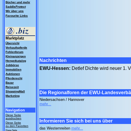
Bücher und mehr
Saddle
Protect
Wir über uns
Favourite Links
Marktplatz
Übersicht
Verkaufspferde
Fohlenforum
Kleinanzeigen
Nachrichten
Hengstkatalog
Jobbörse
EWU-Hessen:
Detlef Dichte wird neuer 1. 
Immobilien
Auktionen
Pferderecht
Bazar
Reisezeit
ShoppingMall
Die Regionalforen der EWU-Landesverb
Marketing
Niedersachsen / Hannover
mehr...
Navigation
Diese Seite
ausdrucken
Informieren Sie sich bei uns über
Diese Seite
zu den Favoriten
das Westernreiten
mehr...
Diese Seite