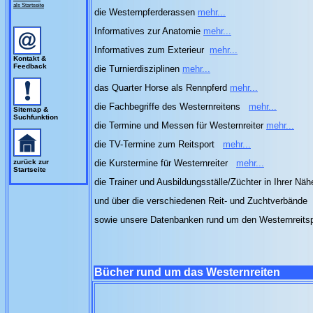
als Startseite
die Westernpferderassen
mehr...
Informatives zur Anatomie
mehr...
Informatives zum Exterieur
mehr...
Kontakt &
Feedback
die Turnierdisziplinen
mehr...
das Quarter Horse als Rennpferd
mehr...
die Fachbegriffe des Westernreitens
mehr...
Sitemap &
Suchfunktion
die Termine und Messen für Westernreiter
mehr...
die TV-Termine zum Reitsport
mehr...
zurück zur
die Kurstermine für Westernreiter
mehr...
Startseite
die Trainer und Ausbildungsställe/Züchter in Ihrer Nä
und über die verschiedenen Reit- und Zuchtverbände
sowie unsere Datenbanken rund um den Westernreits
Bücher rund um das Westernreiten