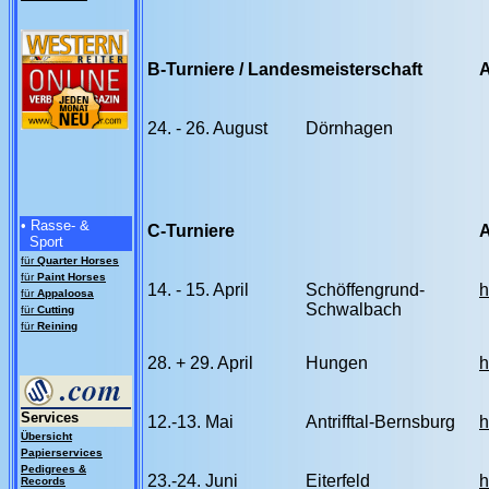
B-Turniere / Landesmeisterschaft
24. - 26. August
Dörnhagen
• Rasse- &
C-Turniere
Sport
für
Quarter Horses
für
Paint Horses
14. - 15. April
Schöffengrund-
h
für
Appaloosa
Schwalbach
für
Cutting
für
Reining
28. + 29. April
Hungen
h
Services
12.-13. Mai
Antrifftal-Bernsburg
h
Übersicht
Papierservices
Pedigrees &
23.-24. Juni
Eiterfeld
h
Records