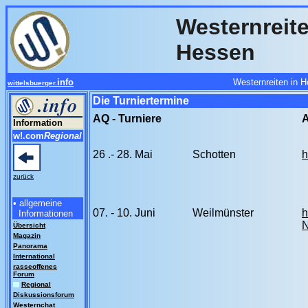
Westernreite
Hessen
info
Westernreiten in H
wittelsbuerger.
Die Turniertermine
AQ - Turniere
Information
w!.com
Regional
26 .- 28. Mai
Schotten
h
zurück
• allgemeine
07. - 10. Juni
Weilmünster
h
Informationen
Übersicht
Magazin
Panorama
International
rasseoffenes
Forum
Regional
Diskussionsforum
Westernchat