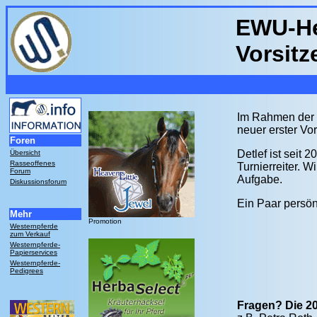
EWU-Hes
Vorsitz
Im Rahmen der 
neuer erster V
Foren
Detlef ist seit 
Übersicht
Rasseoffenes
Turnierreiter. 
Forum
Aufgabe.
Diskussionsforum
Ein Paar persön
Mehr
Promotion
Westernpferde
zum Verkauf
Westernpferde-
Papierservices
Westernpferde-
Pedigrees
Fragen? Die 20