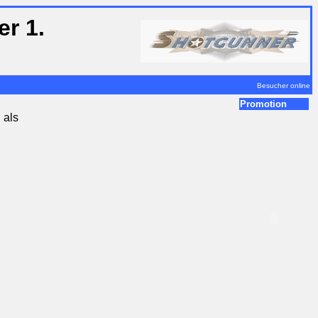
r 1.
Besucher online
Promotion
 als