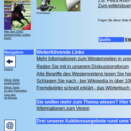
z.B. Petra Rot
Zum wittelsbuer
Promotion
Fügen Sie diese Seite 
Hier den EWU
westernreiter online
lesen
Quelle
EW
Weiterführende Links
Navigation
Mehr Informationen zum Westernreiten in u
Reden Sie mit in unserem Diskussionsforum
zurück
Alle Begriffe des Westernreitens lesen Sie hi
Diese Seite
Schlagen Sie nach - bei Wikipedia in über 1
ausdrucken
Fremdwörter schnell erklärt - das Wörterbuch 
Diese Seite
zu den Favoriten
Diese Seite
als Startseite
Sie wollen mehr zum Thema wissen? Hier f
Informationen zum Verein
Drei unserer Auktionsangebote rund ums 