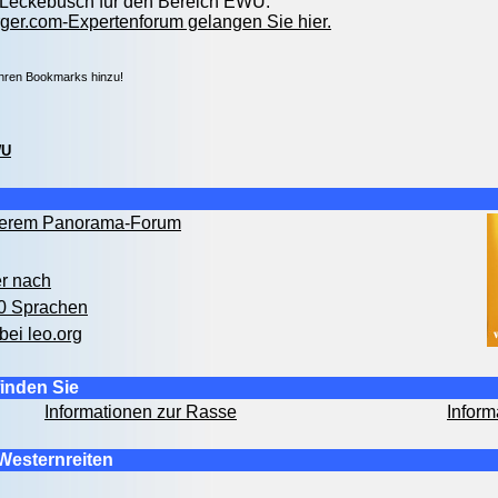
h-Leckebusch für den Bereich EWU.
ger.com-Expertenforum gelangen Sie hier.
Ihren Bookmarks hinzu!
U
nserem Panorama-Forum
er nach
00 Sprachen
bei leo.org
inden Sie
Informationen zur Rasse
Inform
Westernreiten