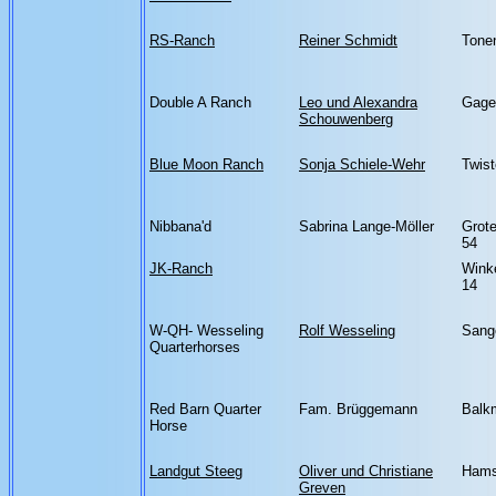
RS-Ranch
Reiner Schmidt
Tonen
Double A Ranch
Leo und Alexandra
Gage
Schouwenberg
Blue Moon Ranch
Sonja Schiele-Wehr
Twist
Nibbana'd
Sabrina Lange-Möller
Grote
54
JK-Ranch
Wink
14
W-QH- Wesseling
Rolf Wesseling
Sang
Quarterhorses
Red Barn Quarter
Fam. Brüggemann
Balk
Horse
Landgut Steeg
Oliver und Christiane
Hams
Greven