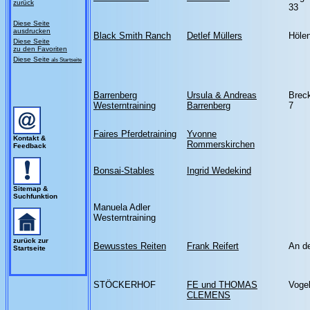
zurück
33
Diese Seite
ausdrucken
Black Smith Ranch
Detlef Müllers
Höle
Diese Seite
zu den Favoriten
Diese Seite
als Startseite
Barrenberg
Ursula & Andreas
Brec
Westerntraining
Barrenberg
7
Faires Pferdetraining
Yvonne
Kontakt &
Rommerskirchen
Feedback
Bonsai-Stables
Ingrid Wedekind
Sitemap &
Suchfunktion
Manuela Adler
Westerntraining
zurück zur
Bewusstes Reiten
Frank Reifert
An de
Startseite
STÖCKERHOF
FE und THOMAS
Vogel
CLEMENS