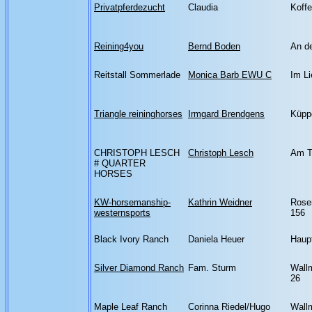
Privatpferdezucht
Claudia
Koffe
Reining4you
Bernd Boden
An d
Reitstall Sommerlade
Monica Barb EWU C
Im Li
Triangle reininghorses
Irmgard Brendgens
Küpp
CHRISTOPH LESCH
Christoph Lesch
Am T
# QUARTER
HORSES
KW-horsemanship-
Kathrin Weidner
Rose
westernsports
156
Black Ivory Ranch
Daniela Heuer
Haupt
Silver Diamond Ranch
Fam. Sturm
Wallm
26
Maple Leaf Ranch
Corinna Riedel/Hugo
Wallm