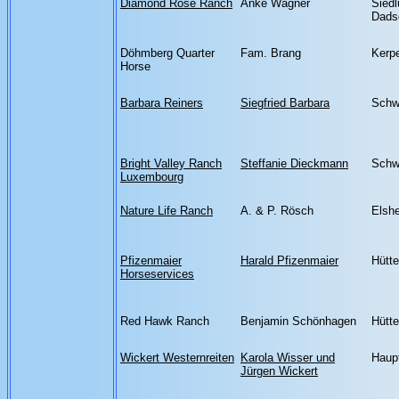
Diamond Rose Ranch
Anke Wagner
Sied
Dads
Döhmberg Quarter
Fam. Brang
Kerpe
Horse
Barbara Reiners
Siegfried Barbara
Schw
Bright Valley Ranch
Steffanie Dieckmann
Schw
Luxembourg
Nature Life Ranch
A. & P. Rösch
Elshe
Pfizenmaier
Harald Pfizenmaier
Hütt
Horseservices
Red Hawk Ranch
Benjamin Schönhagen
Hütt
Wickert Westernreiten
Karola Wisser und
Haup
Jürgen Wickert