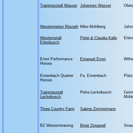
Trainingsstall Wasser
Johannes Wasser
Ober
Westernreiten Rösrath
Mike Mohlberg
Jahn
Westernstall
Peter & Claudia Kalle
Erle
Erlenbusch
Ernst Performance
Emanuel Ernst
Wilh
Horses
Ennenbach Quarter
Fa. Ennenbach
Platz
Horses
Trainingsstall
Petra Leckebusch
Geri
Leckebusch
Mühl
Three Country Farm
Sabine Zimmermann
BZ Westerntraining
Birgit Zinganell
Stra