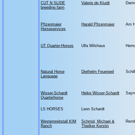
CUT N SLIDE
Valerie de Kluidt
Damm
breeding farm
Pfizenmaier
Harald Pfizenmaier
Am H
Horseservices
UT Quarter-Horses
Ulla Wilshaus
Herrs
Natural Horse
Diethelm Feuerpeil
Schil
Language
Wisser-Schardt
Heike Wisser-Schardt
Saynt
Quarterhorse
LS HORSES
Leon Schardt
Westernreitstall KIM
Schmid, Michael &
Remb
Ranch
Thielker Kerstin