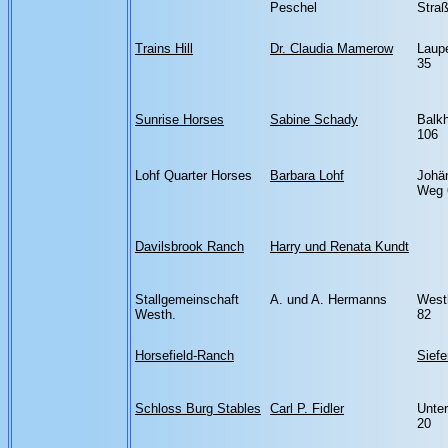
Peschel
Stra
Trains Hill
Dr. Claudia Mamerow
Laup
35
Sunrise Horses
Sabine Schady
Balk
106
Lohf Quarter Horses
Barbara Lohf
Johä
Weg 
Davilsbrook Ranch
Harry und Renata Kundt
Stallgemeinschaft
A. und A. Hermanns
West
Westh.
82
Horsefield-Ranch
Siefe
Schloss Burg Stables
Carl P. Fidler
Unte
20