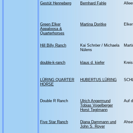
Gestüt Henneberg
Bernhard Fahle
Allee
Green Elker
Martina Doritke
Elker
Appaloosa &
Quarterhorses
Hill Billy Ranch
Kai Schröer / Michaela
Mart
Nülens
double-k-ranch
klaus d. kiefer
Kreis
LÜRING QUARTER
HUBERTUS LÜRING
SCH
HORSE
Double R Ranch
Ulrich Angermund
Auf 
Tobias Vogelberger
Horst Tegtmann
Five Star Ranch
Diana Dammann und
Ahse
John S. Royer