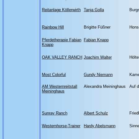
Reitanlage Köllerwirth
Tanja Golla
Burgs
Rainbow Hill
Brigitte Füßner
Hons
Pferdetherapie Fabian
Fabian Knapp
Knapp
OAK VALLEY RANCH
Joachim Walter
Hölte
Most Colorful
Gundy Niemann
Kame
AM Westernreitstall
Alexandra Meininghaus
Auf 
Meininghaus
Sunray Ranch
Albert Schulz
Fried
Westernhorse-Trainer
Hardy Abelsmann
Sinne