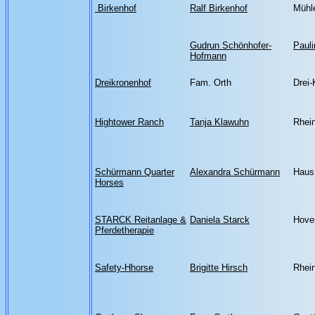
Birkenhof
Ralf Birkenhof
Mühl
Gudrun Schönhofer-
Pauli
Hofmann
Dreikronenhof
Fam. Orth
Drei-
Hightower Ranch
Tanja Klawuhn
Rhein
Schürmann Quarter
Alexandra Schürmann
Haus
Horses
STARCK Reitanlage &
Daniela Starck
Hove
Pferdetherapie
Safety-Hhorse
Brigitte Hirsch
Rhein