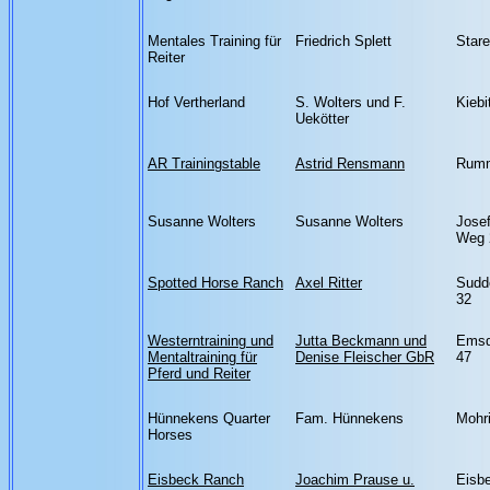
Mentales Training für
Friedrich Splett
Star
Reiter
Hof Vertherland
S. Wolters und F.
Kiebi
Uekötter
AR Trainingstable
Astrid Rensmann
Rumm
Susanne Wolters
Susanne Wolters
Jose
Weg 
Spotted Horse Ranch
Axel Ritter
Sudde
32
Westerntraining und
Jutta Beckmann und
Emsde
Mentaltraining für
Denise Fleischer GbR
47
Pferd und Reiter
Hünnekens Quarter
Fam. Hünnekens
Mohr
Horses
Eisbeck Ranch
Joachim Prause u.
Eisb