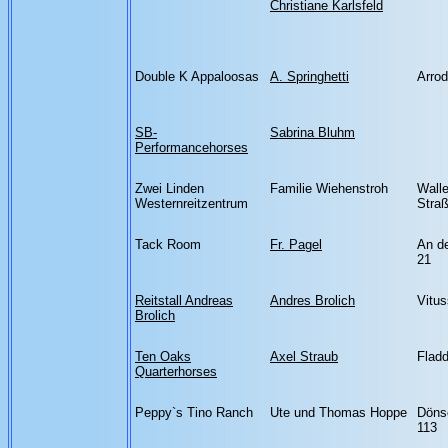
Christiane Karlsfeld
Double K Appaloosas
A. Springhetti
Arro
SB-
Sabrina Bluhm
Performancehorses
Zwei Linden
Familie Wiehenstroh
Wall
Westernreitzentrum
Stra
Tack Room
Fr. Pagel
An d
21
Reitstall Andreas
Andres Brolich
Vitus
Brolich
Ten Oaks
Axel Straub
Fladd
Quarterhorses
Peppy`s Tino Ranch
Ute und Thomas Hoppe
Döns
113