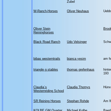
Zubel
W-Ranch-Horses
Oliver Neuhaus
Uebb
Oliver Stein
Broo
Reininghorses
Black Road Ranch
Udo Velsinger
Schw
bibas westerntrails
bianca yesim
am fe
triangle g stables
thomas grefenhaus
hint
193
Claudia´s
Claudia Thomys
Hünx
Westernriding School
SR Reining Horses
Stephan Rohde
Am W
KOLBE GM Quarter
Michael Kolbe
Baer