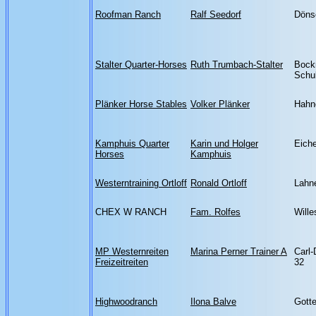
Roofman Ranch
Ralf Seedorf
Dönse
Stalter Quarter-Horses
Ruth Trumbach-Stalter
Bock
Schu
Plänker Horse Stables
Volker Plänker
Hahn
Kamphuis Quarter
Karin und Holger
Eiche
Horses
Kamphuis
Westerntraining Ortloff
Ronald Ortloff
Lahne
CHEX W RANCH
Fam. Rolfes
Wille
MP Westernreiten
Marina Perner Trainer A
Carl
Freizeitreiten
32
Highwoodranch
Ilona Balve
Gott