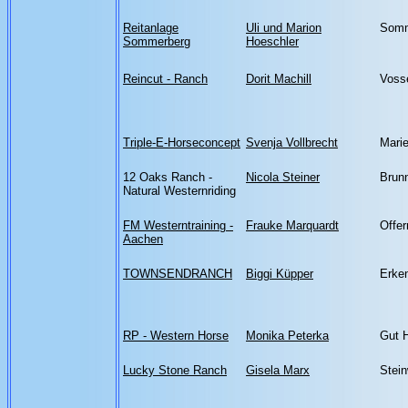
Reitanlage
Uli und Marion
Somm
Sommerberg
Hoeschler
Reincut - Ranch
Dorit Machill
Voss
Triple-E-Horseconcept
Svenja Vollbrecht
Marie
12 Oaks Ranch -
Nicola Steiner
Brun
Natural Westernriding
FM Westerntraining -
Frauke Marquardt
Offer
Aachen
TOWNSENDRANCH
Biggi Küpper
Erke
RP - Western Horse
Monika Peterka
Gut 
Lucky Stone Ranch
Gisela Marx
Stei