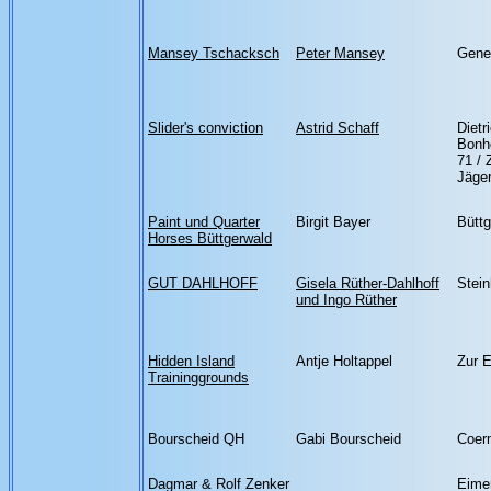
Mansey Tschacksch
Peter Mansey
Gene
Slider's conviction
Astrid Schaff
Dietr
Bonh
71 / 
Jäger
Paint und Quarter
Birgit Bayer
Büttg
Horses Büttgerwald
GUT DAHLHOFF
Gisela Rüther-Dahlhoff
Stein
und Ingo Rüther
Hidden Island
Antje Holtappel
Zur 
Traininggrounds
Bourscheid QH
Gabi Bourscheid
Coer
Dagmar & Rolf Zenker
Eime