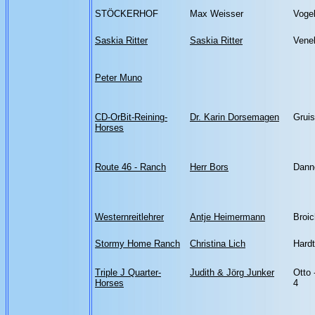
STÖCKERHOF
Max Weisser
Vogel
Saskia Ritter
Saskia Ritter
Vene
Peter Muno
CD-OrBit-Reining-
Dr. Karin Dorsemagen
Grui
Horses
Route 46 - Ranch
Herr Bors
Dann
Westernreitlehrer
Antje Heimermann
Broic
Stormy Home Ranch
Christina Lich
Hardt
Triple J Quarter-
Judith & Jörg Junker
Otto 
Horses
4