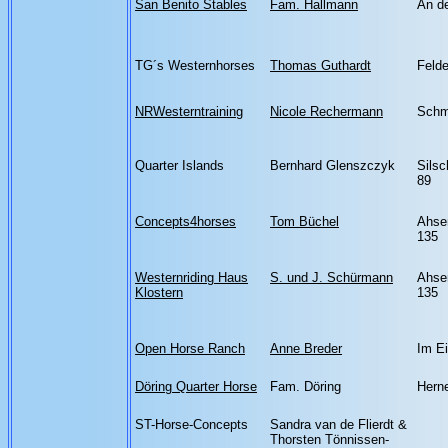
San Benito Stables
Fam. Hallmann
An d
TG´s Westernhorses
Thomas Guthardt
Felde
NRWesterntraining
Nicole Rechermann
Schm
Quarter Islands
Bernhard Glenszczyk
Silsc
89
Concepts4horses
Tom Büchel
Ahse
135
Westernriding Haus
S. und J. Schürmann
Ahse
Klostern
135
Open Horse Ranch
Anne Breder
Im Ei
Döring Quarter Horse
Fam. Döring
Hern
ST-Horse-Concepts
Sandra van de Flierdt &
Thorsten Tönnissen-