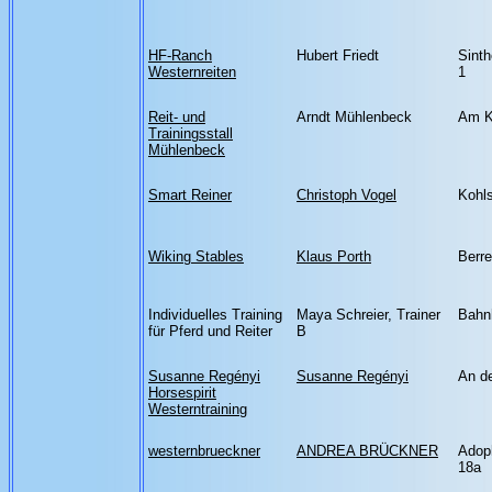
HF-Ranch
Hubert Friedt
Sint
Westernreiten
1
Reit- und
Arndt Mühlenbeck
Am K
Trainingsstall
Mühlenbeck
Smart Reiner
Christoph Vogel
Kohl
Wiking Stables
Klaus Porth
Berre
Individuelles Training
Maya Schreier, Trainer
Bahnh
für Pferd und Reiter
B
Susanne Regényi
Susanne Regényi
An de
Horsespirit
Westerntraining
westernbrueckner
ANDREA BRÜCKNER
Adoph
18a