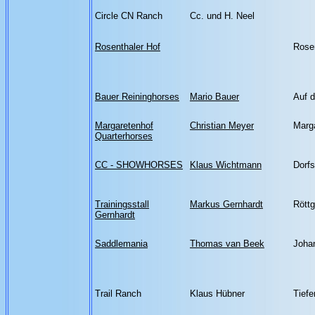
Circle CN Ranch
Cc. und H. Neel
Rosenthaler Hof
Rosen
Bauer Reininghorses
Mario Bauer
Auf d
Margaretenhof
Christian Meyer
Marg
Quarterhorses
CC - SHOWHORSES
Klaus Wichtmann
Dorfs
Trainingsstall
Markus Gernhardt
Röttg
Gernhardt
Saddlemania
Thomas van Beek
Joha
Trail Ranch
Klaus Hübner
Tiefe