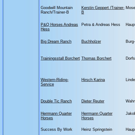
Goodwill Mountain
Kerstin Geppert /Trainer-
Mose
Ranch/Trainer-B
B
P&Q Horses Andreas
Petra & Andreas Hess
Haup
Hess
Big Dream Ranch
Buchholzer
Burg-
Trainingsstall Borchert
Thomas Borchert
Dorfs
Western-Riding-
Hirsch Karina
Linde
Service
Double Tic Ranch
Dieter Reuter
Wahn
Herrmann Quarter
Herrmann Quarter
Jako
Horses
Horses
Success By Work
Heinz Springstein
Haup