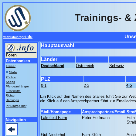
Trainings- & 
Unse
info
wittelsbuerger.
Hauptauswahl
Foren
Länder
Datenbanken
Deutschland
Österreich
Schweiz
Trainer
Ställe
Züchter
PLZ
Shops
0-1
2-3
4-5
Pferdeanhänger
Futtermittel
Richter
Ein Klick auf den Namen des Stalles führt Sie zur Web
Rankings
ein Klick auf den Ansprechpartner führt zur Emailadre
Ihr Eintrag hier
Stall/Homepage
Ansprechpartner/Email
Stra
Lakefield Farm
Peter Hoffmann
Edm.
Navigation
Stra
Gut Niederhof
Fam. Güth
Ange