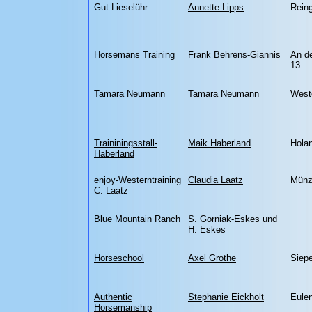
Gut Lieselühr
Annette Lipps
Rein
Horsemans Training
Frank Behrens-Giannis
An de
13
Tamara Neumann
Tamara Neumann
West
Traininingsstall-
Maik Haberland
Hola
Haberland
enjoy-Westerntraining
Claudia Laatz
Münz
C. Laatz
Blue Mountain Ranch
S. Gorniak-Eskes und
H. Eskes
Horseschool
Axel Grothe
Siep
Authentic
Stephanie Eickholt
Eulen
Horsemanship