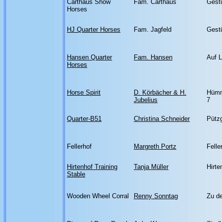
Carthaus Show
Fam. Carthaus
Gest
Horses
HJ Quarter Horses
Fam. Jagfeld
Gest
Hansen Quarter
Fam. Hansen
Auf L
Horses
Horse Spirit
D. Körbächer & H.
Hümm
Jubelius
7
Quarter-B51
Christina Schneider
Pütz
Fellerhof
Margreth Portz
Felle
Hirtenhof Training
Tanja Müller
Hirte
Stable
Wooden Wheel Corral
Renny Sonntag
Zu d