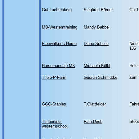
Gut Luchtenberg
Siegfired Börner
Gut 
MB-Westerntraining
Mandy Babbel
Freewalker`s Home
Diane Scholle
Niede
135
Horsemanship MK
Michaela Kölbl
Holu
Triple-P-Farm
Gudrun Schmidtke
Zum 
GGG-Stables
T.Glattfelder
Fahr
Timberline-
Fam.Deeb
Stoot
westernschool