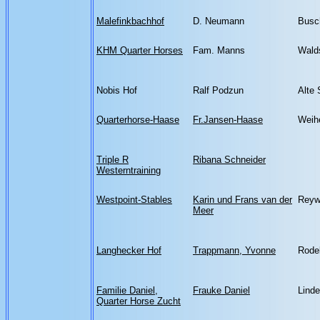
Malefinkbachhof
D. Neumann
Busc
KHM Quarter Horses
Fam. Manns
Walds
Nobis Hof
Ralf Podzun
Alte 
Quarterhorse-Haase
Fr.Jansen-Haase
Weihe
Triple R
Ribana Schneider
Westerntraining
Westpoint-Stables
Karin und Frans van der
Reyw
Meer
Langhecker Hof
Trappmann, Yvonne
Rode
Familie Daniel,
Frauke Daniel
Lind
Quarter Horse Zucht