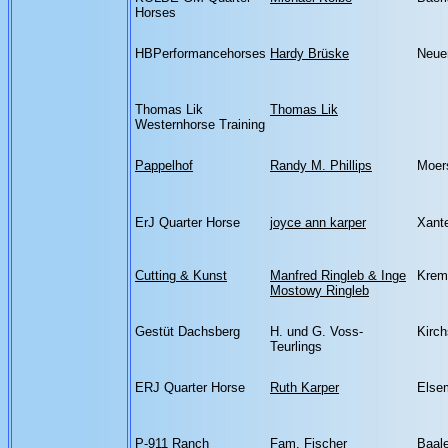
Horses
HBPerformancehorses
Hardy Brüske
Neuen
Thomas Lik
Thomas Lik
Westernhorse Training
Pappelhof
Randy M. Phillips
Moers
ErJ Quarter Horse
joyce ann karper
Xante
Cutting & Kunst
Manfred Ringleb & Inge
Krem
Mostowy Ringleb
Gestüt Dachsberg
H. und G. Voss-
Kirch
Teurlings
ERJ Quarter Horse
Ruth Karper
Else
P-911 Ranch
Fam. Fischer
Baale