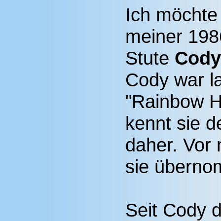
Ich möchte
meiner 198
Stute
Cody
Cody war l
"Rainbow Hil
kennt sie d
daher. Vor
sie übern
Seit Cody d