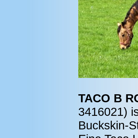
TACO B R
3416021) i
Buckskin-St