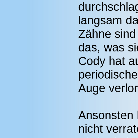
durchschla
langsam da
Zähne sind
das, was s
Cody hat au
periodisch
Auge verlo
Ansonsten 
nicht verra