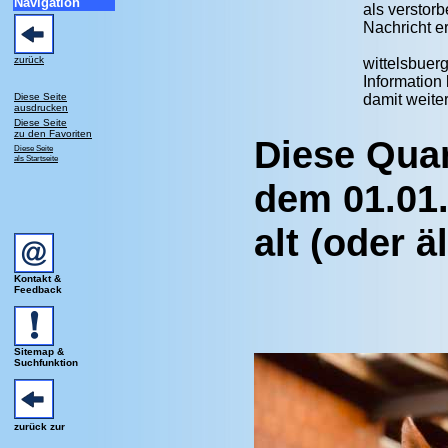
Navigation
als verstor
Nachricht er
zurück
wittelsbuerg
Information 
Diese Seite
damit weite
ausdrucken
Diese Seite
zu den Favoriten
Diese Quar
Diese Seite
als Startseite
dem 01.01.
alt (oder ä
Kontakt &
Feedback
Sitemap &
Suchfunktion
zurück zur