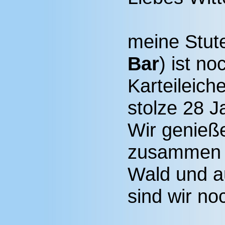
meine Stute
Bar
) ist no
Karteileich
stolze 28 J
Wir genieß
zusammen h
Wald und a
sind wir noc