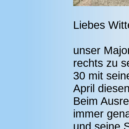
Liebes Wit
unser Major
rechts zu s
30 mit sei
April diese
Beim Ausre
immer gena
und seine S