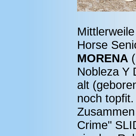
Mittlerweil
Horse Seni
MORENA
(
Nobleza Y 
alt (geboren
noch topfit.
Zusammen m
Crime" SL