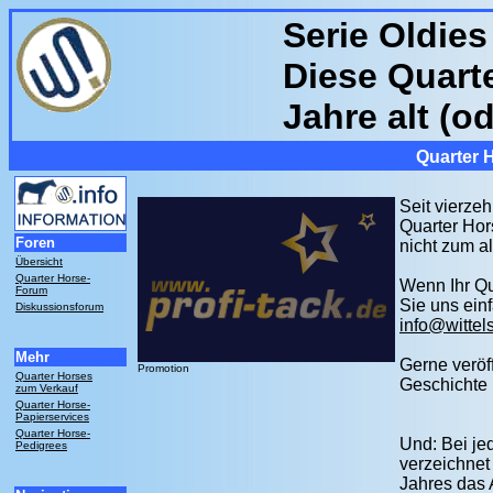
Serie Oldies
Diese Quart
Jahre alt (od
Quarter 
Seit vierzeh
Quarter Hor
Foren
nicht zum a
Übersicht
Quarter Horse-
Wenn Ihr Qu
Forum
Sie uns einf
Diskussionsforum
info@wittel
Mehr
Gerne veröf
Promotion
Quarter Horses
Geschichte 
zum Verkauf
Quarter Horse-
Papierservices
Quarter Horse-
Und: Bei je
Pedigrees
verzeichnet
Jahres das 