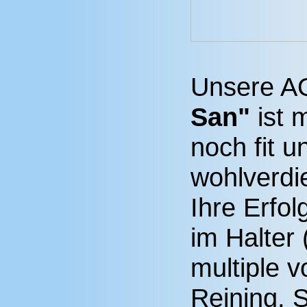
Unsere A
San"
ist 
noch fit u
wohlverdi
Ihre Erfo
im Halter
multiple v
Reining, S