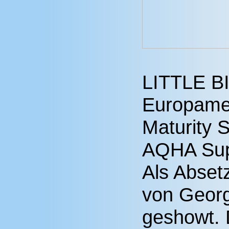
LITTLE B
Europamei
Maturity S
AQHA Supe
Als Abset
von Georg
geshowt. 