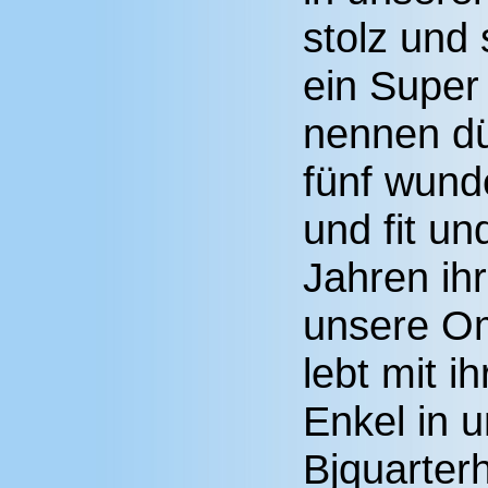
stolz und 
ein Super
nennen dü
fünf wund
und fit un
Jahren ih
unsere Om
lebt mit i
Enkel in 
Bjquarter