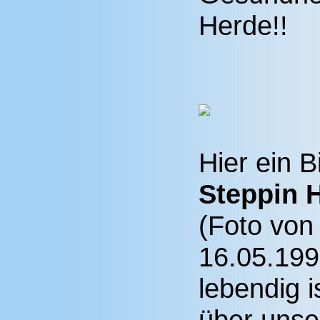
Herde!!
Hier ein 
Steppin 
(Foto von
16.05.199
lebendig is
über unse