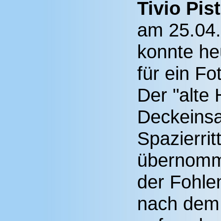
Tivio Pis
am 25.04.
konnte he
für ein Fo
Der "alte 
Deckeinsa
Spazierri
übernommt
der Fohle
nach dem 