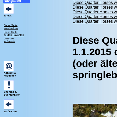
Navigation
Diese Quarter Horses w
Diese Quarter Horses w
Diese Quarter Horses w
zurück
Diese Quarter Horses w
Diese Quarter Horses w
Diese Seite
ausdrucken
Diese Seite
zu den Favoriten
Diese Qu
Diese Seite
als Startseite
1.1.2015 o
(oder ält
springle
Kontakt &
Feedback
Sitemap &
Suchfunktion
zurück zur