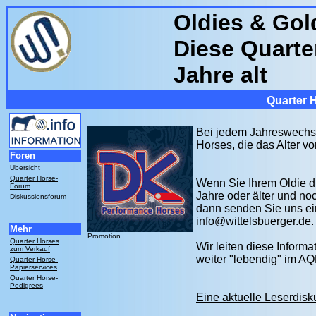
Oldies & Gol
Diese Quarte
Jahre alt
Quarter 
Bei jedem Jahreswechsel
Horses, die das Alter vo
Foren
Übersicht
Quarter Horse-
Wenn Sie Ihrem Oldie d
Forum
Jahre oder älter und noch
Diskussionsforum
dann senden Sie uns ein
info@wittelsbuerger.de
.
Mehr
Promotion
Quarter Horses
Wir leiten diese Informa
zum Verkauf
weiter "lebendig" im 
Quarter Horse-
Papierservices
Quarter Horse-
Pedigrees
Eine aktuelle Leserdisk