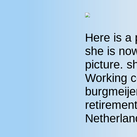
Here is a 
she is now
picture. 
Working c
burgmeijer
retirement
Netherlan