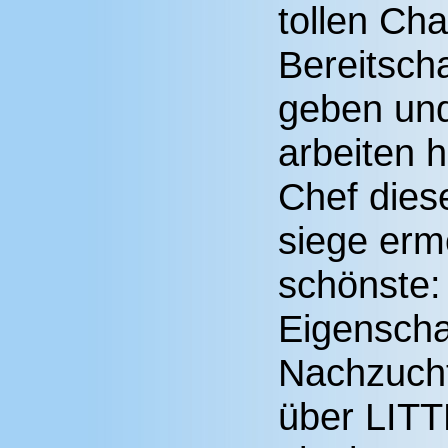
tollen Ch
Bereitscha
geben und
arbeiten 
Chef diese
siege erm
schönste: 
Eigenscha
Nachzucht
über LIT