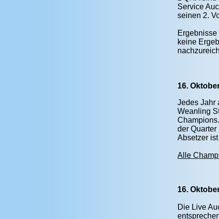
Service Auct
seinen 2. V
Ergebnisse 
keine Ergeb
nachzureiche
16. Oktobe
Jedes Jahr 
Weanling St
Champions. 
der Quarter
Absetzer i
Alle Champ
16. Oktobe
Die Live Au
entspreche