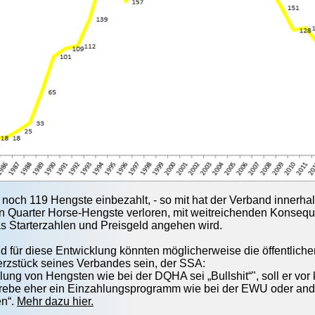
noch 119 Hengste einbezahlt, - so mit hat der Verband innerhalb
n Quarter Horse-Hengste verloren, mit weitreichenden Konseque
as Starterzahlen und Preisgeld angehen wird.
nd für diese Entwicklung könnten möglicherweise die öffentl
zstück seines Verbandes sein, der SSA:
lung von Hengsten wie bei der DQHA sei „Bullshit“", soll er vo
trebe eher ein Einzahlungsprogramm wie bei der EWU oder ande
en“.
Mehr dazu hier.