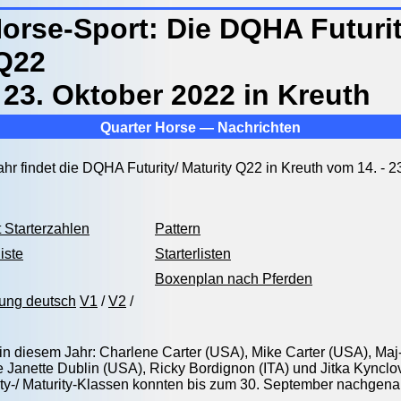
orse-Sport: Die DQHA Futurit
 Q22
 23. Oktober 2022 in Kreuth
Quarter Horse — Nachrichten
hr findet die DQHA Futurity/ Maturity Q22 in Kreuth vom 14. - 23
t Starterzahlen
Pattern
iste
Starterlisten
Boxenplan nach Pferden
ung deutsch
V1
/
V2
/
 in diesem Jahr: Charlene Carter (USA), Mike Carter (USA), Maj
 Janette Dublin (USA), Ricky Bordignon (ITA) und Jitka Kyncl
ity-/ Maturity-Klassen konnten bis zum 30. September nachgen