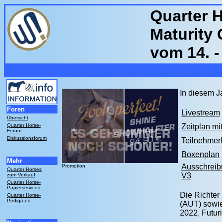
Quarter H
Maturity
vom 14. -
In diesem Ja
Foren
Livestream
Übersicht
Quarter Horse-
Zeitplan mi
Forum
Diskussionsforum
Teilnehmerl
Boxenplan
Mehr
Ausschreib
Promotion
Quarter Horses
V3
zum Verkauf
Quarter Horse-
Papierservices
Die Richter
Quarter Horse-
Pedigrees
(AUT) sowie
2022, Futur