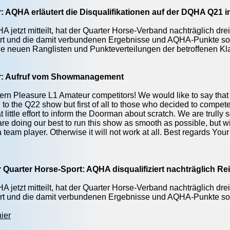
r: AQHA erläutert die Disqualifikationen auf der DQHA Q21 
A jetzt mitteilt, hat der Quarter Horse-Verband nachträglich d
iert und die damit verbundenen Ergebnisse und AQHA-Punkte sow
ie neuen Ranglisten und Punkteverteilungen der betroffenen 
er: Aufruf vom Showmanagement
ern Pleasure L1 Amateur competitors! We would like to say that it'
 to the Q22 show but first of all to those who decided to compete 
t little effort to inform the Doorman about scratch. We are trully
are doing our best to run this show as smooth as possible, but wi
a team player. Otherwise it will not work at all. Best regards Y
r Quarter Horse-Sport: AQHA disqualifiziert nachträglich R
A jetzt mitteilt, hat der Quarter Horse-Verband nachträglich d
iert und die damit verbundenen Ergebnisse und AQHA-Punkte sow
ier