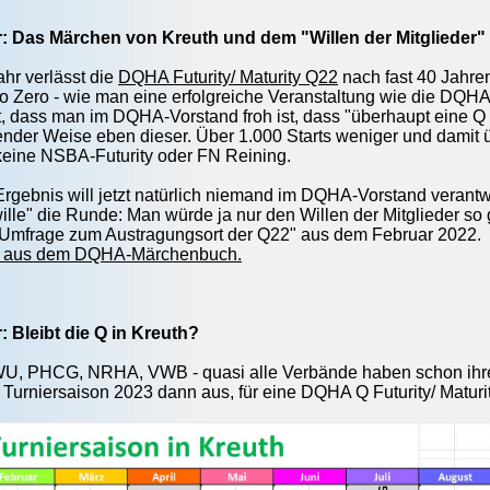
r: Das Märchen von Kreuth und dem "Willen der Mitglieder"
ahr verlässt die
DQHA Futurity/ Maturity Q22
nach fast 40 Jahren
o Zero - wie man eine erfolgreiche Veranstaltung wie die DQHA Q
 dass man im DQHA-Vorstand froh ist, dass "überhaupt eine Q Sho
nder Weise eben dieser. Über 1.000 Starts weniger und damit üb
keine NSBA-Futurity oder FN Reining.
Ergebnis will jetzt natürlich niemand im DQHA-Vorstand verantwo
ille" die Runde:
Man würde ja nur den Willen der Mitglieder so
 Umfrage zum Austragungsort der Q22" aus dem Februar 2022.
el aus dem DQHA-Märchenbuch.
: Bleibt die Q in Kreuth?
 PHCG, NRHA, VWB - quasi alle Verbände haben schon ihre Term
e Turniersaison 2023 dann aus, für eine DQHA Q Futurity/ Maturi