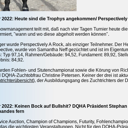
r 2022: Heute sind die Trophys angekommen/ Perspectivel
wmanagement teilt mit, daß nach vier Tagen Turnier heute di
ormiert, "wann und wo diese abgeholt werden können".
er wurde Perspectively A Rock, als einziger Teilnehmer. Der H
ective, wurde von Samantha Neff gezüchtet und ist im Eigent
: Typ 97,14, Rahmen/Gebäude: 94,52, Fundament: 89,92, Stell
nis: 84,92.
urden Fohlen- und Stutenchampionat sowie die Körung von Rich
 DQHA-Zuchtobfrau Christine Petersen. Keiner der drei ist aktu
richterübersicht
), der Ausbildungsgang des Zuchtrichters der D
r 2022: Keinen Bock auf Bullshit? DQHA Präsident Stephan 
bandes fern
rvice Auction, Champion of Champions, Futurity, Fohlenchampio
as die wichtigsten Veranstaltungen. Nicht für den DQHA-Präs