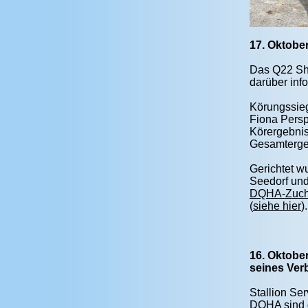
17. Oktobe
Das Q22 Sho
darüber inf
Körungssieg
Fiona Persp
Körergebnis
Gesamtergeb
Gerichtet w
Seedorf und
DQHA-Zucht
(
siehe hier
).
16. Oktobe
seines Ver
Stallion Se
DQHA sind d