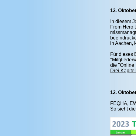
13. Oktobe
In diesem J
From Hero t
missmanagt,
beeindrucke
in Aachen, 
Für dieses 
"Mitgliederw
die "Online
Drei Kapit
12. Oktober
FEQHA, EWU,
So sieht di