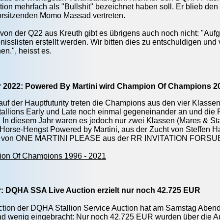
ion mehrfach als "Bullshit" bezeichnet haben soll. Er blieb den
orsitzenden Momo Massad vertreten.
von der Q22 aus Kreuth gibt es übrigens auch noch nicht: "Auf
nisslisten erstellt werden. Wir bitten dies zu entschuldigen un
n.", heisst es.
r 2022: Powered By Martini wird Champion Of Champions 2
auf der Hauptfuturity treten die Champions aus den vier Klass
allions Early und Late noch einmal gegeneinander an und die 
In diesem Jahr waren es jedoch nur zwei Klassen (Mares & St
 Horse-Hengst Powered by Martini, aus der Zucht von Steffen
st von ONE MARTINI PLEASE aus der RR INVITATION FORSUE
ion Of Champions 1996 - 2021
r: DQHA SSA Live Auction erzielt nur noch 42.725 EUR
ction der DQHA Stallion Service Auction hat am Samstag Abend,
nd wenig eingebracht: Nur noch 42.725 EUR wurden über die 