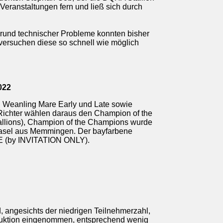
 Veranstaltungen fern und ließ sich durch
grund technischer Probleme konnten bisher
d versuchen diese so schnell wie möglich
022
en Weanling Mare Early und Late sowie
Richter wählen daraus den Champion of the
allions), Champion of the Champions wurde
 Hasel aus Memmingen. Der bayfarbene
 (by INVITATION ONLY).
 angesichts der niedrigen Teilnehmerzahl,
Auktion eingenommen, entsprechend wenig