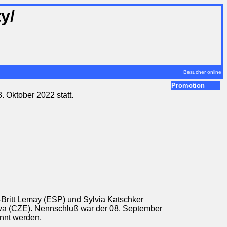
y/
Besucher online
Promotion
. Oktober 2022 statt.
-Britt Lemay (ESP) und Sylvia Katschker
ova (CZE). Nennschluß war der 08. September
annt werden.