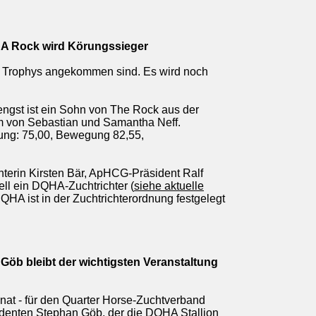
y A Rock wird Körungssieger
e Trophys angekommen sind. Es wird noch
engst ist ein Sohn von The Rock aus der
um von Sebastian und Samantha Neff.
ung: 75,00, Bewegung 82,55,
terin Kirsten Bär, ApHCG-Präsident Ralf
ell ein DQHA-Zuchtrichter (
siehe aktuelle
QHA ist in der Zuchtrichterordnung festgelegt
Göb bleibt der wichtigsten Veranstaltung
nat - für den Quarter Horse-Zuchtverband
identen Stephan Göb, der die DQHA Stallion