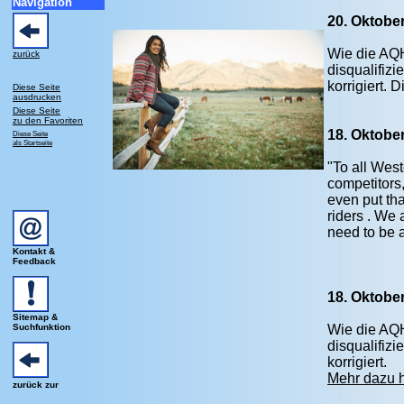
Navigation
20. Oktobe
Wie die AQH
zurück
disqualifiz
korrigiert.
D
Diese Seite
ausdrucken
Diese Seite
zu den Favoriten
18. Oktob
Diese Seite
als Startseite
"To all West
competitors,
even put tha
riders . We 
need to be 
Kontakt &
Feedback
18. Oktobe
Sitemap &
Suchfunktion
Wie die AQH
disqualifiz
korrigiert.
Mehr dazu h
zurück zur