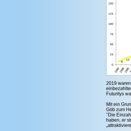
2019 waren 
einbezahlte
Futuritys w
Mit ein Gru
Göb zum Her
"Die Einzah
haben, er s
„attraktivier