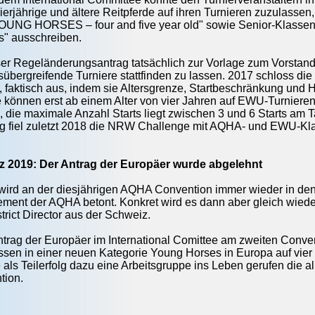
ierjährige und ältere Reitpferde auf ihren Turnieren zuzulassen,
YOUNG HORSES – four and five year old" sowie Senior-Klassen
s" ausschreiben.
r Regeländerungsantrag tatsächlich zur Vorlage zum Vorstand, 
übergreifende Turniere stattfinden zu lassen. 2017 schloss di
aktisch aus, indem sie Altersgrenze, Startbeschränkung und He
de können erst ab einem Alter von vier Jahren auf EWU-Turnier
, die maximale Anzahl Starts liegt zwischen 3 und 6 Starts am T
g fiel zuletzt 2018 die NRW Challenge mit AQHA- und EWU-Kl
z 2019: Der Antrag der Europäer wurde abgelehnt
wird an der diesjährigen AQHA Convention immer wieder in den 
ement der AQHA betont. Konkret wird es dann aber gleich wied
strict Director aus der Schweiz.
trag der Europäer im International Comittee am zweiten Conven
sen in einer neuen Kategorie Young Horses in Europa auf vie
als Teilerfolg dazu eine Arbeitsgruppe ins Leben gerufen die a
tion.