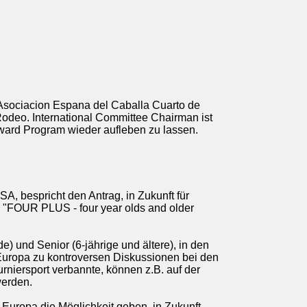
 Asociacion Espana del Caballa Cuarto de
 Rodeo. International Committee Chairman ist
eward Program wieder aufleben zu lassen.
SA, bespricht den Antrag, in Zukunft für
 "FOUR PLUS - four year olds and older
e) und Senior (6-jährige und ältere), in den
n Europa zu kontroversen Diskussionen bei den
rniersport verbannte, können z.B. auf der
werden.
 Europa die Möglichkeit geben, in Zukunft