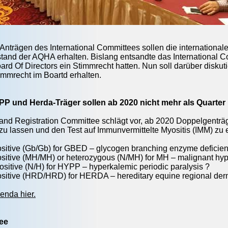
 Anträgen des International Committees sollen die internationa
tand der AQHA erhalten. Bislang entsandte das International Com
d Of Directors ein Stimmrecht hatten. Nun soll darüber diskutie
timmrecht im Boartd erhalten.
P und Herda-Träger sollen ab 2020 nicht mehr als Quarte
and Registration Committee schlägt vor, ab 2020 Doppelgentr
zu lassen und den Test auf Immunvermittelte Myositis (IMM) zu 
itive (Gb/Gb) for GBED – glycogen branching enzyme deficien
itive (MH/MH) or heterozygous (N/MH) for MH – malignant hyp
sitive (N/H) for HYPP – hyperkalemic periodic paralysis ?
itive (HRD/HRD) for HERDA – hereditary equine regional der
enda hier.
ee