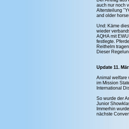
auch nur noch v
Altersteilung "
and older horse
Und: Käme diese
wieder verbands
AQHA mit EWU, f
festlegte. Pfer
Reithelm tragen
Dieser Regelun
Update 11. Mär
Animal welfare 
im Mission Stat
International Di
So wurde der An
Junior Showklas
Immerhin wurde 
nächste Conven