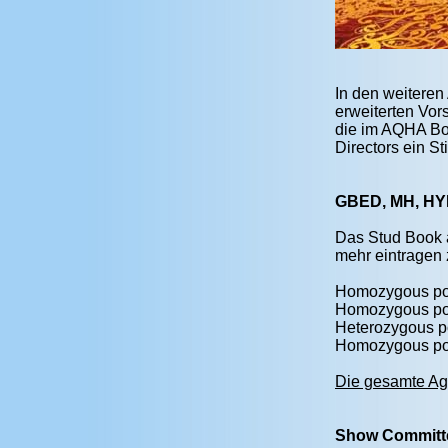
In den weiteren
erweiterten Vors
die im AQHA Boar
Directors ein S
GBED, MH, HYP
Das Stud Book 
mehr eintragen 
Homozygous pos
Homozygous pos
Heterozygous po
Homozygous pos
Die gesamte Ag
Show Committ