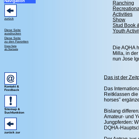
Navigation
Ranching
Recreationa
Activities
zurück
Show
Stud Book &
Diese Seite
Youth Activi
ausdrucken
Diese Seite
zu den Favoriten
Diese Seite
Die AQHA ha
als Startseite
Milla, in d
nun Jose Ig
Das ist der Zeit
Kontakt &
Das Internationa
Feedback
Reitklassen die
horses" ergänze
Sitemap &
Bislang differen
Suchfunktion
Amateur- und Yo
Jungpferden: Wä
DQHA-Hauptschau
zurück zur
Der Antrag aus 