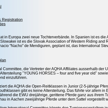
l
 Registration
ties
t in Europa zwei neue Tochterverbände. In Spanien ist es die
er Slowakei ist es die Slovak Association of Western Riding and
nacio “Nacho” de Mendiguren, geplant ist, das International St
plan
l Committee, die Vertreter der AQHA Affiliates ausserhalb der U
 Altersteilung "YOUNG HORSES – four and five year old" sowie
nd einzuführen.
ziert die AQHA die Open-Reitklassen in Junior (2-5-jährige Pferd
uthklassen gibt es keine Altersteilung. Das führte vor allem i
hrend die EWU dreijährige, gerittene Pferde ganz aus ihrem Tu
 in Aachen zweijährige Pferde unter dem Sattel vorgestellt 
dem International Committee könnte den Turnierveranstaltern in