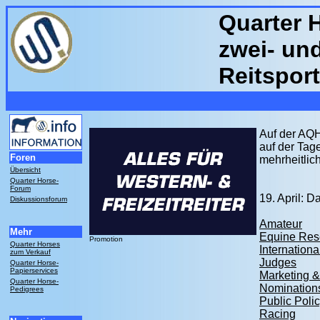
Quarter 
zwei- un
Reitspor
Auf der AQHA
auf der Tag
Foren
mehrheitli
Übersicht
Quarter Horse-
Forum
19. April: 
Diskussionsforum
Amateur
Mehr
Equine Res
Promotion
Quarter Horses
Internationa
zum Verkauf
Judges
Quarter Horse-
Papierservices
Marketing 
Quarter Horse-
Nominations
Pedigrees
Public Poli
Racing