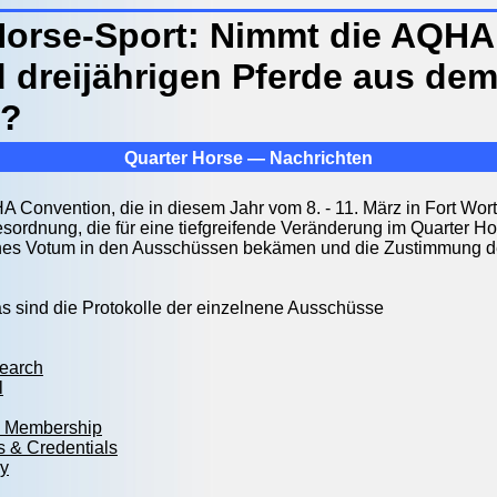
Horse-Sport: Nimmt die AQHA
d dreijährigen Pferde aus de
t?
Quarter Horse — Nachrichten
 Convention, die in diesem Jahr vom 8. - 11. März in Fort Worth
esordnung, die für eine tiefgreifende Veränderung im Quarter H
ches Votum in den Ausschüssen bekämen und die Zustimmung d
Das sind die Protokolle der einzelnene Ausschüsse
earch
l
& Membership
 & Credentials
cy