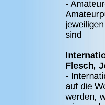
- Amateur
Amateurpu
jeweilige
sind
Internat
Flesch, 
- Internat
auf die W
werden, w