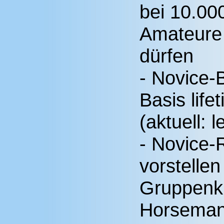
bei 10.000
Amateure 
dürfen
- Novice-
Basis life
(aktuell: 
- Novice-
vorstelle
Gruppenkl
Horseman