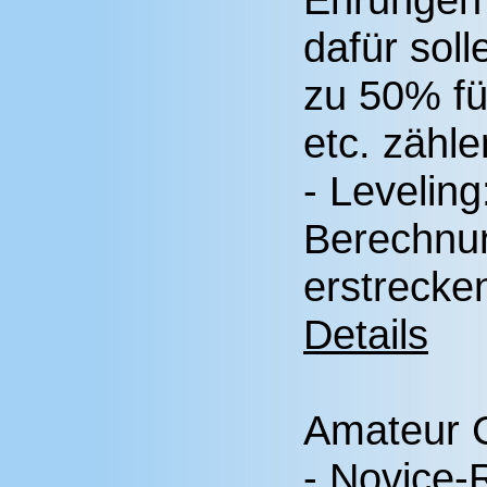
dafür sol
zu 50% fü
etc. zähle
- Levelin
Berechnun
erstrecken
Details
Amateur 
- Novice-