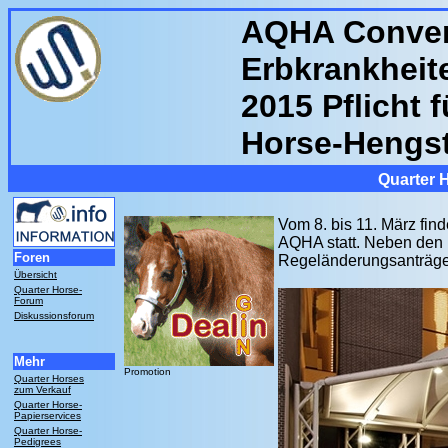
AQHA Conven
Erbkrankheit
2015 Pflicht f
Horse-Hengs
Quarter 
Vom 8. bis 11. März fin
AQHA statt. Neben den 
Foren
Regeländerungsanträge d
Übersicht
Quarter Horse-
Forum
Diskussionsforum
Mehr
Promotion
Quarter Horses
zum Verkauf
Quarter Horse-
Papierservices
Quarter Horse-
Pedigrees