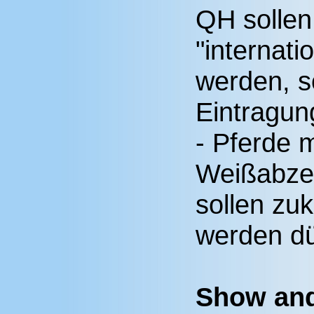
QH sollen
"internati
werden, s
Eintragun
- Pferde m
Weißabzei
sollen zuk
werden dü
Show and