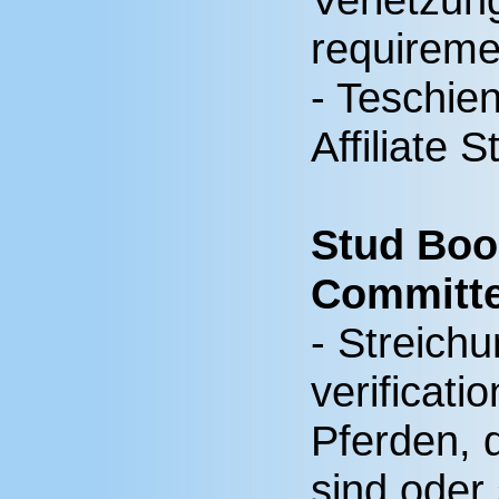
requireme
- Teschie
Affiliate 
Stud Boo
Committe
- Streich
verificati
Pferden, d
sind oder