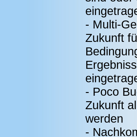
eingetrag
- Multi-Ge
Zukunft f
Bedingun
Ergebnis
eingetrag
- Poco B
Zukunft a
werden
- Nachko