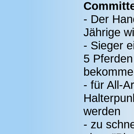
Committe
- Der Hand
Jährige w
- Sieger e
5 Pferden
bekomme
- für All-
Halterpun
werden
- zu schn