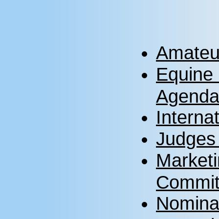
Amateu
Equine
Agend
Interna
Judges
Market
Commit
Nominat