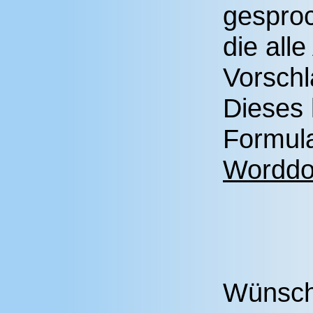
gesproc
die all
Vorsch
Dieses 
Formul
Worddo
Wünsch