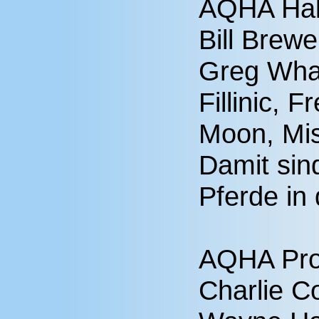
AQHA Hal
Bill Brewe
Greg Wha
Fillinic, 
Moon, Mis
Damit si
Pferde in 
AQHA Prof
Charlie C