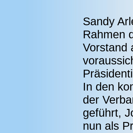
Sandy Arle
Rahmen d
Vorstand 
voraussic
Präsident
In den ko
der Verba
geführt, J
nun als P