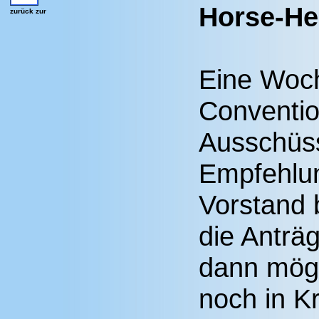
Horse-He
zurück zur
Eine Woc
Conventio
Ausschüss
Empfehlu
Vorstand 
die Anträg
dann mögl
noch in Kr