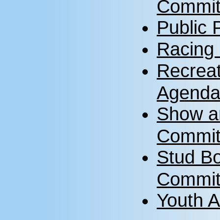
Commit
Public 
Racing
Recreat
Agend
Show a
Commit
Stud Bo
Commit
Youth A