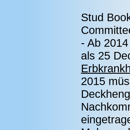
Stud Book
Committe
- Ab 2014
als 25 De
Erbkrankh
2015 müs
Deckhengs
Nachkomm
eingetrag