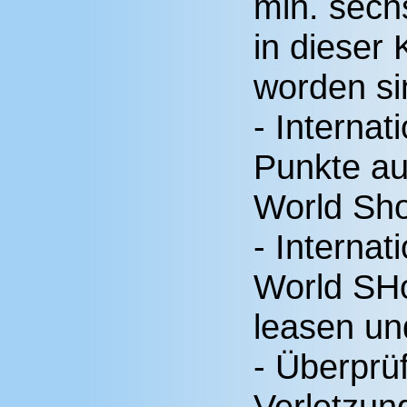
min. sech
in dieser
worden si
- Interna
Punkte au
World Sh
- Internat
World SHo
leasen un
- Überprüf
Verletzung