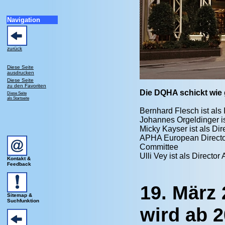
Navigation
zurück
Diese Seite
ausdrucken
Diese Seite
zu den Favoriten
Die DQHA schickt wie
Diese Seite
als Startseite
Bernhard Flesch ist als I
Johannes Orgeldinger ist
Micky Kayser ist als Di
APHA European Directo
Committee
Ulli Vey ist als Direct
Kontakt &
Feedback
19. März 
Sitemap &
Suchfunktion
wird ab 2