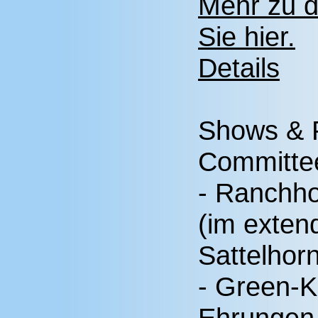
Mehr zu d
Sie hier.
Details
Shows & 
Committe
- Ranchho
(im exten
Sattelhor
- Green-K
Ehrungen 