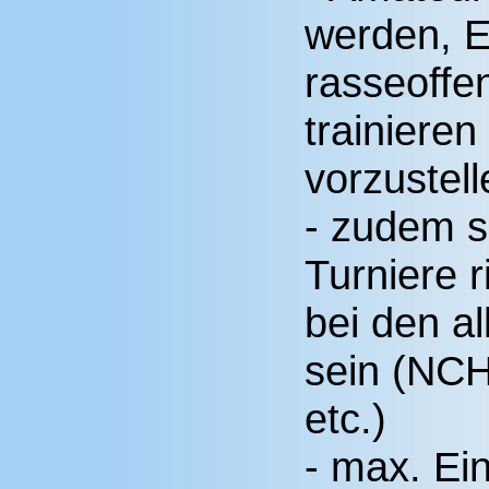
werden, E
rasseoffe
trainiere
vorzustell
- zudem s
Turniere r
bei den a
sein (NC
etc.)
- max. Ei