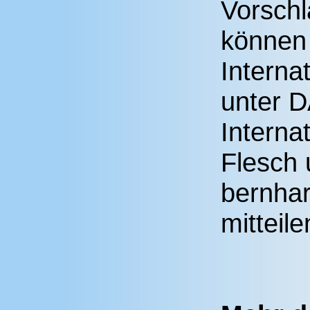
Vorsch
können
Internat
unter 
Interna
Flesch 
bernha
mitteile