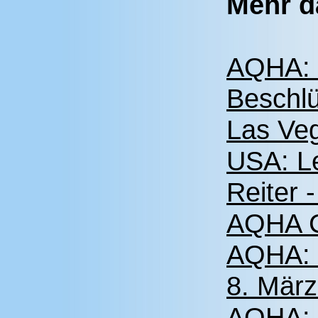
Mehr d
AQHA: 
Beschlü
Las Ve
USA: Le
Reiter 
AQHA C
AQHA: 
8. März
AQHA: 