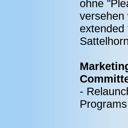
ohne "Ple
versehen 
extended 
Sattelhorn
Marketin
Committ
- Relaunc
Programs