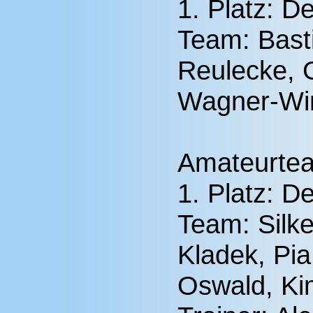
1. Platz: D
Team: Basti
Reulecke, 
Wagner-Win
Amateurte
1. Platz: D
Team: Silk
Kladek, Pi
Oswald, Ki