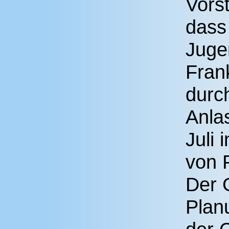
Vors
dass
Juge
Frank
durc
Anla
Juli 
von P
Der 
Plan