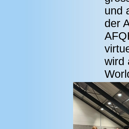
und 
der 
AFQH
virt
wird
Worl