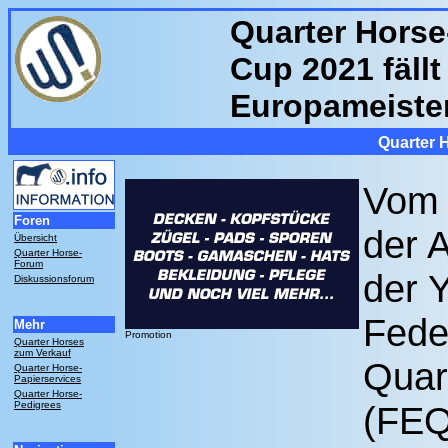
Quarter Hors
Cup 2021 fäll
Europameister
Quarter 
Vom 1
Foren
der 
Übersicht
Quarter Horse-
Forum
der 
Diskussionsforum
Fede
Mehr
Promotion
Quarter Horses
zum Verkauf
Quar
Quarter Horse-
Papierservices
Quarter Horse-
Pedigrees
(FEQ