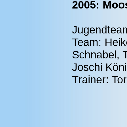
2005: Moos
Jugendtea
Team: Heik
Schnabel, T
Joschi Kön
Trainer: To