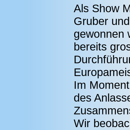
Als Show M
Gruber und
gewonnen w
bereits gro
Durchführ
Europameis
Im Moment 
des Anlass
Zusammenst
Wir beobach