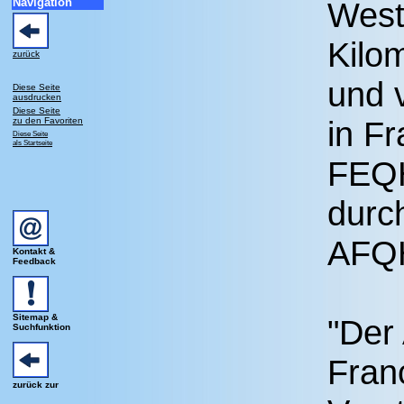
Navigation
West
Kilom
zurück
und 
Diese Seite
ausdrucken
Diese Seite
in Fr
zu den Favoriten
Diese Seite
als Startseite
FEQH
durc
AFQH
Kontakt &
Feedback
Sitemap &
"Der
Suchfunktion
Fran
zurück zur