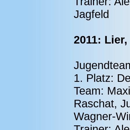
Trainer: Al
Jagfeld
2011: Lier,
Jugendtea
1. Platz: D
Team: Maxi
Raschat, Ju
Wagner-Win
Trainer: Al