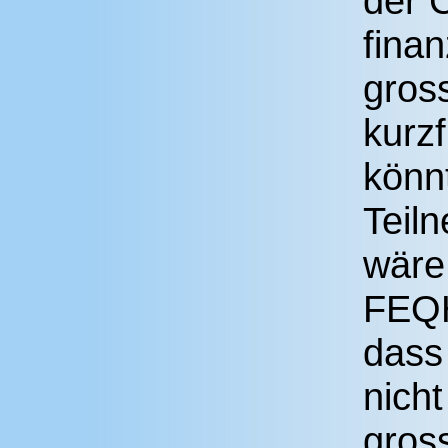
der 
finan
gros
kurzf
könn
Teil
wäre
FEQH
dass
nicht
gros