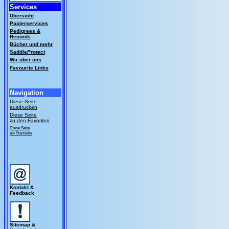
Services
Übersicht
Papierservices
Pedigrees &
Records
Bücher und mehr
Saddle
Protect
Wir über uns
Favourite Links
Navigation
Diese Seite
ausdrucken
Diese Seite
zu den Favoriten
Diese Seite
als Startseite
Kontakt &
Feedback
Sitemap &