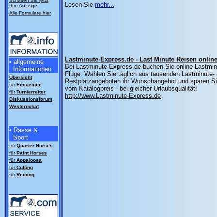
Schalten Sie jetzt
Lesen Sie
mehr...
Ihre Anzeige!
Alle Formulare hier
Lastminute-Express.de - Last Minute Reisen onlin
• allgemeine
Bei Lastminute-Express.de buchen Sie online Lastmi
Informationen
Flüge. Wählen Sie täglich aus tausenden Lastminute-
Übersicht
Restplatzangeboten ihr Wunschangebot und sparen S
für
Einsteiger
vom Katalogpreis - bei gleicher Urlaubsqualität!
für
Turnierreiter
http://www.Lastminute-Express.de
Diskussionsforum
Westernchat
• Rasse &
Sport
für
Quarter Horses
für
Paint Horses
für
Appaloosa
für
Cutting
für
Reining