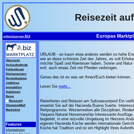
Reisezeit au
Europas Marktpla
biz
wittelsbuerger.
URLAUB - an kaum etwa anderes werden so hohe Erwa
wie an diese schönste Zeit des Jahres, es soll Erholu
Übersicht
möchte Spaß und Abenteuer haben, Sonne und Natur
Verkaufspferde
evtl. auch etwas Zeit mit Pferden verbringen.
Fohlenforum
Kleinanzeigen
Genau das ist es was wir Ihnen/Euch bieten können.
Hengstkatalog
Jobbörse
Lesen Sie
mehr...
Immobilien
Auktionen
Bazar
Reiterferien und Relaxen am Salzwasserpool Ein vielf
Reisezeit
erwartet Sie auf der Hacienda Buena Suerte. Interess
ShoppingMall
Reitprogramme: Westernreiten alle Disziplinen, Rind
Marketing
Vaquera Natural Horsemanship Interessante Ausflüge
begleitet, in eine reizvolle Umgebung im Herzens Anda
eigenen Hacienda Küche werden internationale Gerich
Features
Küche hat Tradition und ist ein Highlight Ihres Aufenth
Informationen