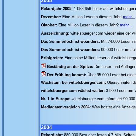
2005
Rekordjahr 2005:
1.058.656 Leser auf wittelsbuerger
Dezember:
Eine Million Leser in diesem Jahr!
mehr...
Oktober:
Eine Million Leser in diesem Jahr?
mehr...
Auszeichnung:
wittelsbuerger.com wieder eine der w
Das Sommerloch ist woanders:
Mit 74.000 Lesern i
Das Sommerloch ist woanders:
90.000 Leser im Jul
Erfolgreich:
Eine halbe Million Leser auf wittelsbuer
Beständig an der Spitze:
Die Leser- und Auflag
Der Frühling kommt:
Über 95.000 Leser bei eine
Wachstum bei wittelsbuerger.com:
Überschreiten d
wittelsbuerger.com wächst weiter:
3.900 Leser am V
Nr. 1 in Europa:
wittelsbuerger.com informiert 90.000
Mediadatenvergleich 2004:
Was kostet eine Anzeige
2004
Rekordjahr:
880.000 Besucher lesen 4,7 Mio. Seiten 