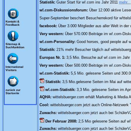
Statistik:
Guter Start für w!.com ins Jahr 2011
mehr...
w!.com-Diskussionsforum:
Über 12.000 aktive Leser
Super-September beschert Besucherrekord für w!ttel
Kontakt &
Feedback
facebook:
Über 3.000 Mitglieder aus aller Welt in de
Very western:
Über 570.000 Beiträge im w!.com-Dis
w!.com-Personality:
Good horses, good people auf w
Sitemap &
Suchfunktion
Statistik:
21% mehr Besucher täglich auf wittelsbuer
Europas Nr. 1:
3,5 Mio. Besuche auf w!.com im Jah
Very western:
Über 500.000 Beiträge im w!.com-Dis
International
Visitors
w!.com-Statistik:
5,5 Mio. gelesene Seiten und 300.
Statistik:
3,5 Mio.gelesene Seiten im Mai auf wit
w!.com-Statistik:
3,3 Mio. gelesene Seiten im Apr
zurück zur
Startseite
AQHA:
wittelsbuerger.com erhält Marketing & Media
Cool:
wittelsbuerger.com jetzt auch Online-Netzwerk
Zuwachs:
wittelsbuerger.com jetzt auch bei Schüler
Der Februar 2008:
2,5 Mio gelesene Seiten auf 
Zuwachs:
wittelsbuerger.com jetzt auch bei Schüler