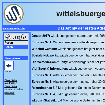
wittelsbuerge
Das Archiv der ersten Adr
info
wittelsbuerger.
Januar 2017:
wittelsbuerger.com startet stark mit 2
Europas Nr. 1:
Wir sind western - wittelsbuerger.com
Foren
Foren
Wir sind western:
wittelsbuerger.com hat jetzt über 
Soziale Netzwerke:
wittelsbuerger.com hat jetzt über
Navigation
Die Western-Community:
wittelsbuerger.com hat jet
Viel Sport & Information:
wittelsbuerger.com verze
zurück
Europas Nr. 1:
wittelsbuerger.com hat jetzt über 34.0
Diese Seite
Europas Nr. 1:
wittelsbuerger.com hat jetzt über 30.
ausdrucken
Diese Seite
Rekordmonat:
5,2 Mio. gelesene Seiten im Dezember
zu den Favoriten
Diese Seite
Europas Nr. 1:
4,3 Mio. gelesene Seiten, 310.000 Be
als Startseite
w!.com -Statistik:
3,4 Mio. gelesene Seiten im Juni 