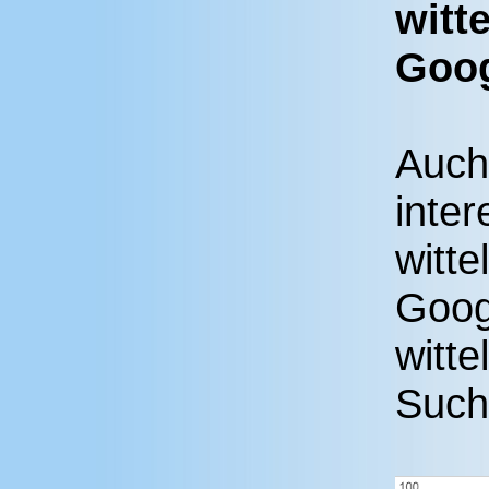
witt
Goog
Auch
inter
witt
Googl
witte
Suchm