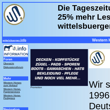
Die Tageszeit
25% mehr Leser
wittelsbuerge
Western 
info
wittelsbuerger.
Foren
Übersicht
Diskussionsforum
Mehr
Wir s
Western Horses
zum Verkauf
Promotion
Western Horse-
1996
Papierservices
Western Horse-
Pedigrees
Deut
Navigation