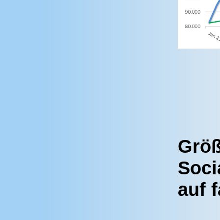
Größ
Soci
auf 