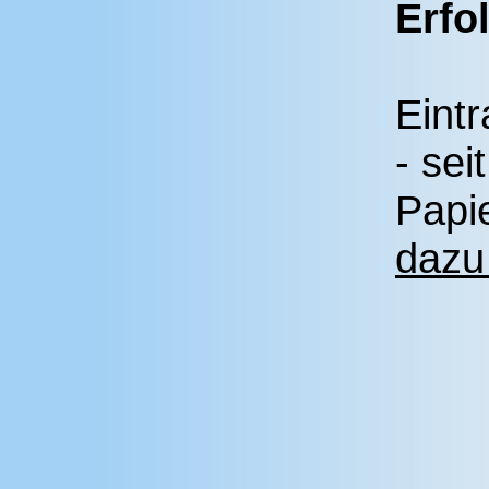
Erfo
Eint
- sei
Papi
dazu