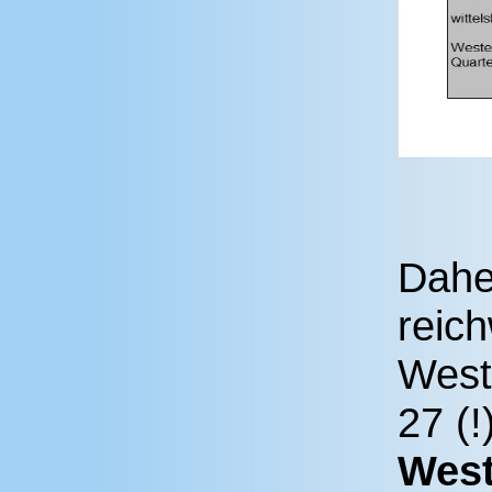
Daher
reic
West
27 (
West