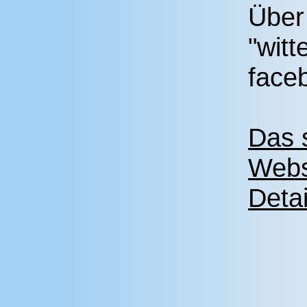
Über
"witt
face
Das 
Webs
Detai