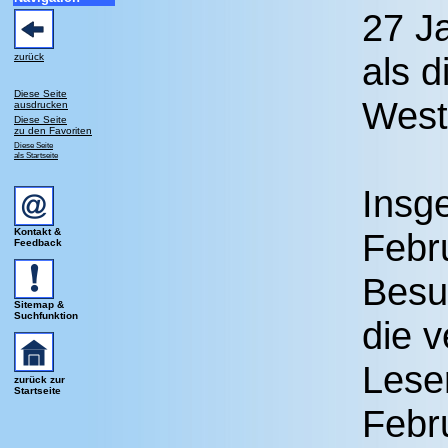
27 J
als d
zurück
Diese Seite
West
ausdrucken
Diese Seite
zu den Favoriten
Diese Seite
als Startseite
Insg
Kontakt &
Febr
Feedback
Besu
Sitemap &
Suchfunktion
die v
Lese
zurück zur
Startseite
Febr