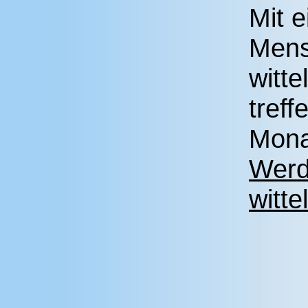
Mit e
Mens
witt
tref
Mona
Werd
witt