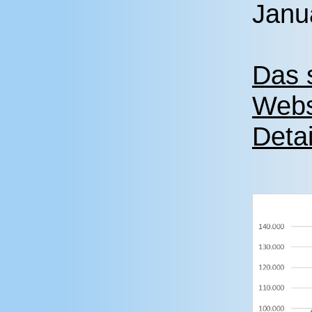
Janu
Das 
Webs
Detai