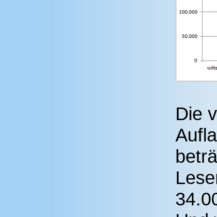
Die 
Aufl
beträ
Lese
34.0