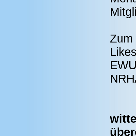
Mitgl
Zum 
Like
EWU 
NRHA
witt
über