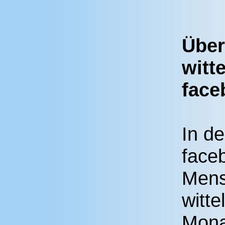
Über
witt
face
In d
face
Mens
witt
Mona