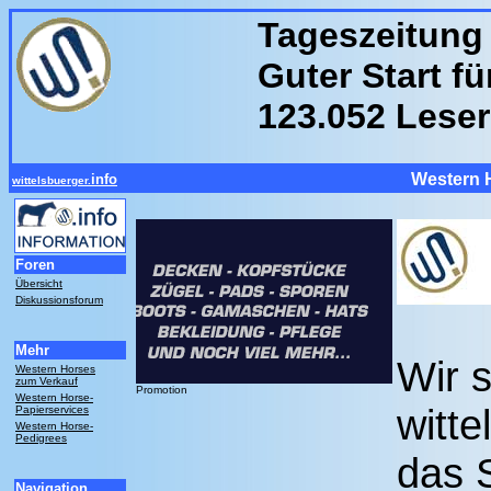
Tageszeitung 
Guter Start f
123.052 Leser
Western 
info
wittelsbuerger.
Foren
Übersicht
Diskussionsforum
Mehr
Wir s
Western Horses
zum Verkauf
Promotion
Western Horse-
witte
Papierservices
Western Horse-
Pedigrees
das 
Navigation