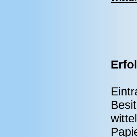
Erfo
Eintr
Besit
witt
Papi