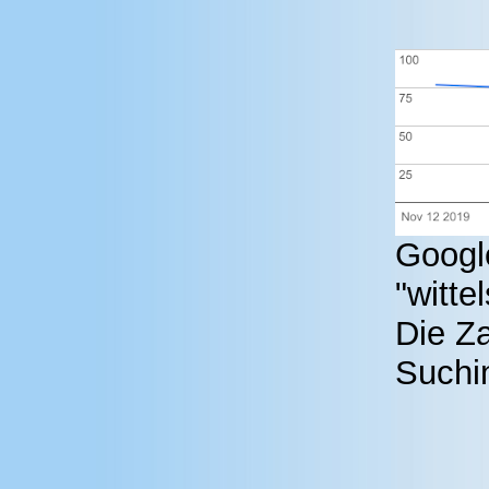
Google
"witte
Die Za
Suchin