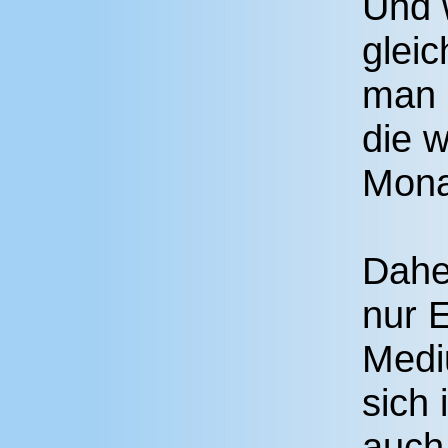
Und 
glei
man 
die w
Monat
Daher
nur 
Medi
sich
auch