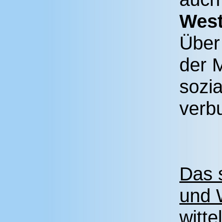
West
Über 
der M
sozi
verb
Das 
und 
witte