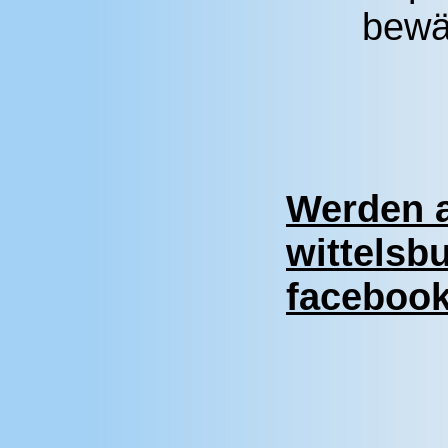
bewäl
Werden a
wittelsb
faceboo