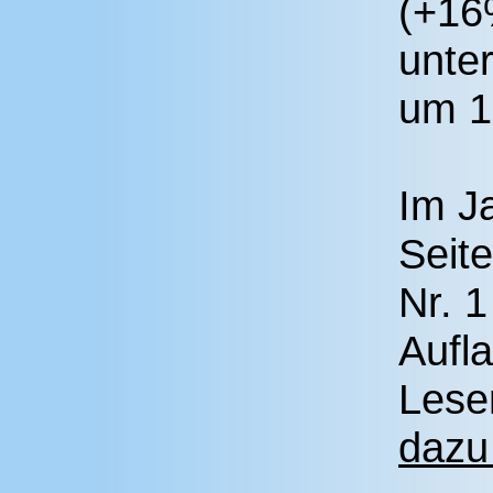
(+16
unte
um 
Im J
Seit
Nr. 1
Aufl
Leser
dazu 