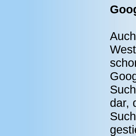
Goog
Auch 
Weste
schon
Googl
Suchi
dar, 
Such
gest