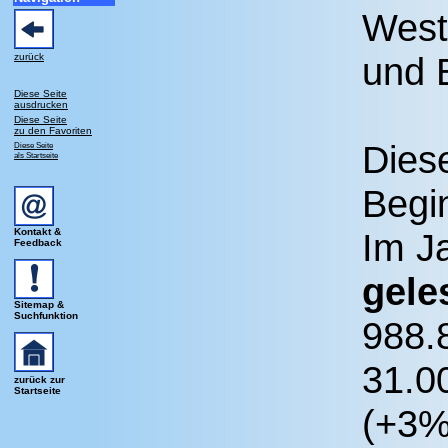
West
und 
zurück
Diese Seite
ausdrucken
Diese Seite
zu den Favoriten
Dies
Diese Seite
als Startseite
Begi
Kontakt &
Im J
Feedback
gele
Sitemap &
Suchfunktion
988.
31.0
zurück zur
Startseite
(+3%