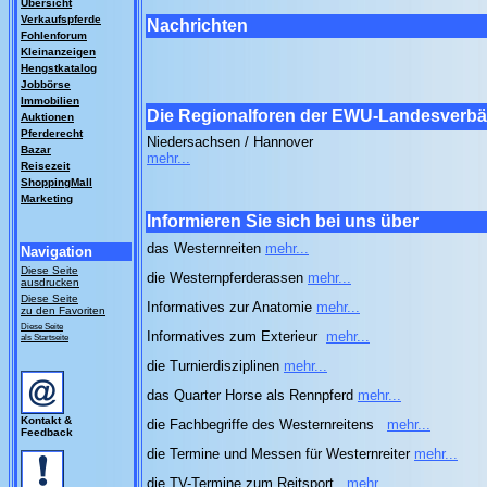
Übersicht
Verkaufspferde
Nachrichten
Fohlenforum
Kleinanzeigen
Hengstkatalog
Jobbörse
Immobilien
Die Regionalforen der EWU-Landesverb
Auktionen
Pferderecht
Niedersachsen / Hannover
Bazar
mehr...
Reisezeit
ShoppingMall
Marketing
Informieren Sie sich bei uns über
das Westernreiten
mehr...
Navigation
Diese Seite
die Westernpferderassen
mehr...
ausdrucken
Diese Seite
Informatives zur Anatomie
mehr...
zu den Favoriten
Diese Seite
Informatives zum Exterieur
mehr...
als Startseite
die Turnierdisziplinen
mehr...
das Quarter Horse als Rennpferd
mehr...
Kontakt &
die Fachbegriffe des Westernreitens
mehr...
Feedback
die Termine und Messen für Westernreiter
mehr...
die TV-Termine zum Reitsport
mehr...