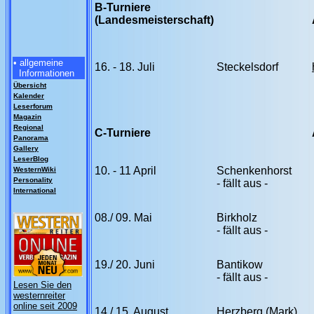
B-Turniere
(Landesmeisterschaft)
• allgemeine
16. - 18. Juli
Steckelsdorf
Informationen
Übersicht
Kalender
Leserforum
Magazin
Regional
C-Turniere
Panorama
Gallery
LeserBlog
10. - 11 April
Schenkenhorst
WesternWiki
Personality
- fällt aus -
International
08./ 09. Mai
Birkholz
- fällt aus -
19./ 20. Juni
Bantikow
- fällt aus -
Lesen Sie den
westernreiter
online seit 2009
14./ 15. August
Herzberg (Mark)