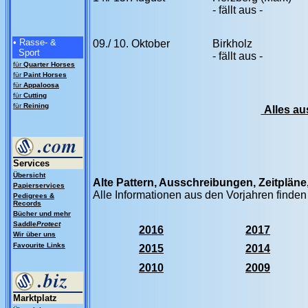
- fällt aus -
• Rasse- &
09./ 10. Oktober
Birkholz
Sport
- fällt aus -
für
Quarter Horses
für
Paint Horses
für
Appaloosa
für
Cutting
für
Reining
Alles au
Services
Übersicht
Alte Pattern, Ausschreibungen, Zeitplän
Papierservices
Alle Informationen aus den Vorjahren finden
Pedigrees &
Records
Bücher und mehr
Saddle
Protect
2016
2017
Wir über uns
Favourite Links
2015
2014
2010
2009
Marktplatz