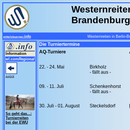
Westernreiten
Brandenbur
info
Westernreiten in Berlin-
wittelsbuerger.
Die Turniertermine
AQ-Turniere
Information
w!.com
Regional
22. - 24. Mai
Birkholz
- fällt aus -
zurück
09. - 11. Juli
Schenkenhorst
- fällt aus -
30. Juli - 01. August
Steckelsdorf
So geht das...:
Turnierreiten
bei der EWU