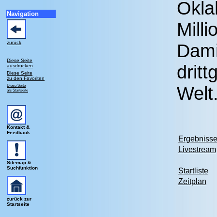
Okla
Navigation
Mill
zurück
Dami
Diese Seite
drit
ausdrucken
Diese Seite
zu den Favoriten
Diese Seite
Welt
als Startseite
Kontakt &
Feedback
Ergebniss
Livestream
Sitemap &
Suchfunktion
Startliste
Zeitplan
zurück zur
Startseite