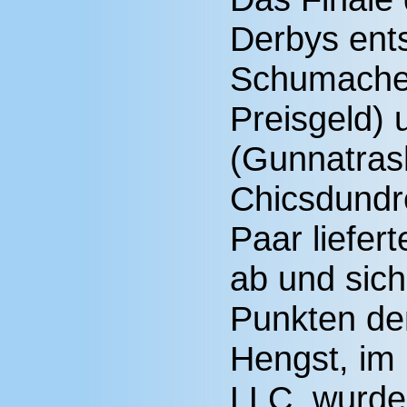
Derbys ent
Schumacher
Preisgeld)
(Gunnatras
Chicsdundre
Paar liefer
ab und sich
Punkten den
Hengst, im
LLC, wurde