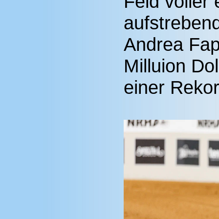
Feld voller 
aufstrebend
Andrea Fapp
Milluion Do
einer Rekor