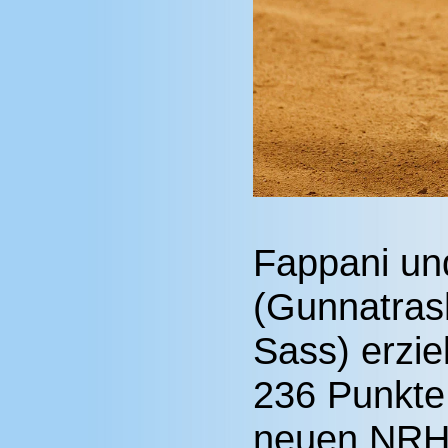
Fappani un
(Gunnatras
Sass) erzie
236 Punkte,
neuen NRHA