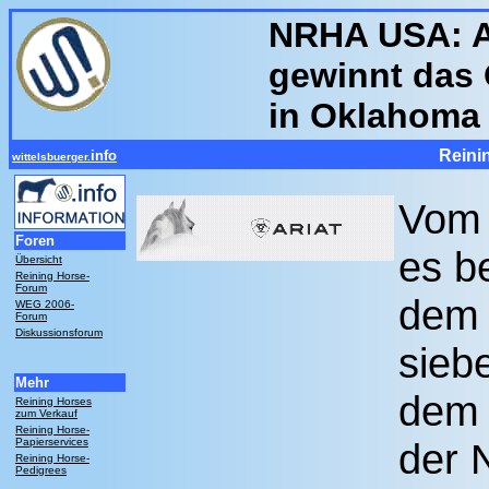
NRHA USA: A
gewinnt das
in Oklahoma 
Reini
info
wittelsbuerger.
Vom 
Foren
es b
Übersicht
Reining Horse-
Forum
dem T
WEG 2006-
Forum
Diskussionsforum
sieb
Mehr
dem 
Reining Horses
zum Verkauf
Reining Horse-
Papierservices
der 
Reining Horse-
Pedigrees