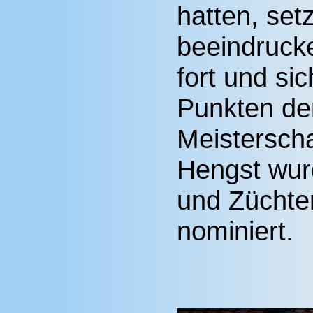
hatten, setz
beeindruck
fort und si
Punkten den
Meisterscha
Hengst wurd
und Züchte
nominiert.