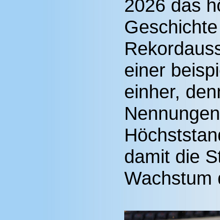
2026 das hö
Geschichte
Rekordauss
einer beisp
einher, den
Nennungen 
Höchststand
damit die S
Wachstum d