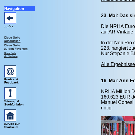
Navigation
23. Mai: Das 
Die NRHA Europe
zurück
auf AR Vintage
Diese Seite
ausdrucken
In der Non Pro 
Diese Seite
223, rangiert z
zu den Favoriten
Nur Stepanie Bl
Diese Seite
als Startseite
Alle Ergebnisse 
Kontakt &
16. Mai: Ann F
Feedback
NRHA Million Do
160.623 EUR dot
Sitemap &
Manuel Cortesi
Suchfunktion
nötig.
zurück zur
Startseite