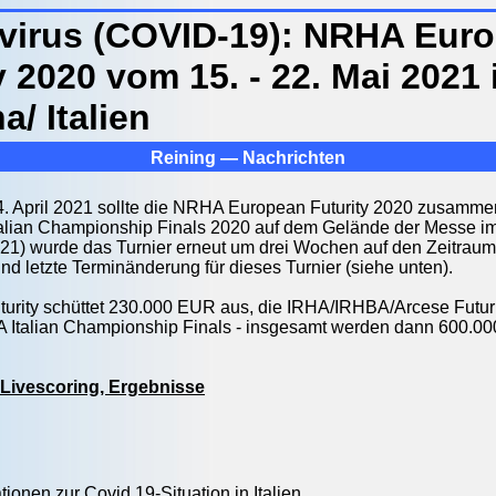
virus (COVID-19): NRHA Eur
y 2020 vom 15. - 22. Mai 2021 
/ Italien
Reining — Nachrichten
4. April 2021 sollte die NRHA European Futurity 2020 zusamme
alian Championship Finals 2020 auf dem Gelände der Messe im 
2021) wurde das Turnier erneut um drei Wochen auf den Zeitraum v
und letzte Terminänderung für dieses Turnier (siehe unten).
turity schüttet 230.000 EUR aus, die IRHA/IRHBA/Arcese Fut
A Italian Championship Finals - insgesamt werden dann 600.0
, Livescoring, Ergebnisse
tionen zur Covid 19-Situation in Italien