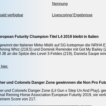
Nennung
obald verfügbar
Livescoring/ Ergebnisse
opean Futurity Champion-Titel L4 2019 bleibt in Italien
 gewinnt der Italiener Mirko Midili auf SG Icetopman die NRHA E
ining Whiz (219,5) und Dominik Reminder mit Got My Bailey (21
B an die Spitze des Level 3-Feldes (219), Daniela Saupe wir
hier.
er und Colonels Danger Zone gewinnnen die Non Pro Futu
 und Colonels Danger Zone (Lil Gun x Step Un And Play), genan
nal Reining Horse Association European Futurity 2019, sie verli
einem Score von 217.