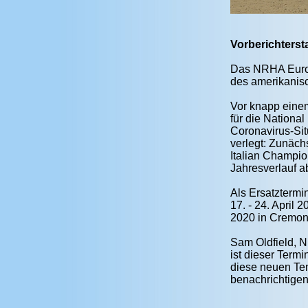
Vorberichterst
Das NRHA Europ
des amerikanis
Vor knapp einem
für die Nationa
Coronavirus-Si
verlegt: Zunäc
Italian Champio
Jahresverlauf 
Als Ersatztermi
17. - 24. April
2020 in Cremona
Sam Oldfield, N
ist dieser Term
diese neuen Tem
benachrichtigen, 