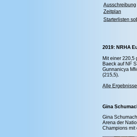
Ausschreibung
Zeitplan
Starterlisten s
2019: NRHA Eur
Mit einer 220,5
Baeck auf NF Sh
Gunnanicya MM J
(215,5).
Alle Ergebnisse 
Gina Schumach
Gina Schumacher
Arena der Natio
Champions mit 