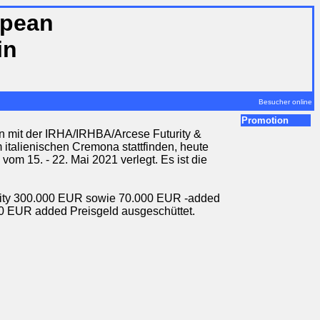
opean
in
Besucher online
Promotion
n mit der IRHA/IRHBA/Arcese Futurity &
italienischen Cremona stattfinden, heute
om 15. - 22. Mai 2021 verlegt. Es ist die
urity 300.000 EUR sowie 70.000 EUR -added
00 EUR added Preisgeld ausgeschüttet.