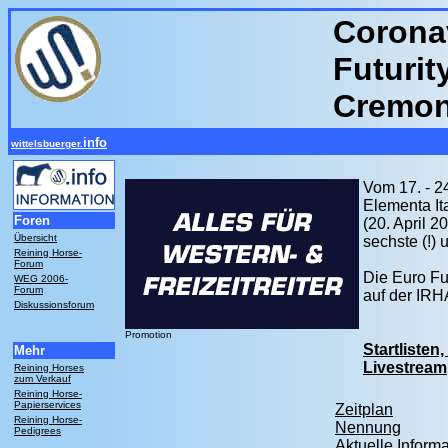
Corona
Futurit
Cremona
info
wittelsbuerger.
Vom 17. - 2
Elementa It
Foren
(20. April 
Übersicht
sechste (!) 
Reining Horse-
Forum
Die Euro Fu
WEG 2006-
Forum
auf der IRH
Diskussionsforum
Promotion
Startlisten
Mehr
Livestream
Reining Horses
zum Verkauf
Reining Horse-
Papierservices
Zeitplan
Reining Horse-
Nennung
Pedigrees
Aktuelle Informa