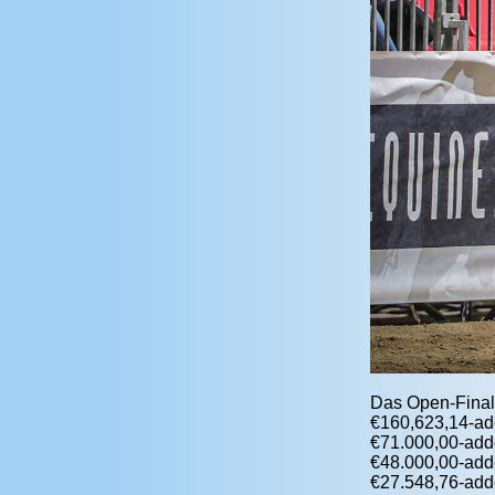
Das Open-Finale
€160,623,14-ad
€71.000,00-adde
€48.000,00-adde
€27.548,76-adde