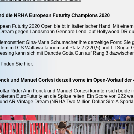
sind die NRHA European Futurity Champions 2020
an Futurity 2020 Open bleibt in italienischer Hand: Mit einem
 Dream gegen Landsmann Gennaro Lendi auf Hollywood DR dur
demonstriert Gina-Maria Schumacher ihre derzeitige Form: Sie 
udem mit CS Wallawallaboom auf Platz 2 (220,5) und Lil Sugar Gu
essing kann sich mit Dancde Gotta Gun auf Rang 3 dazwischen
finden Sie hier.
onck und Manuel Cortesi derzeit vorne im Open-Vorlauf der 4
llar Rider Ann Fonck und Manuel Cortesi konnten sich beide im
ierten EuroFuturity an die Spitze reiten. Ein Score von 222 w
 und AR Vintage Dream (NRHA Two Million Dollar Sire A Spark