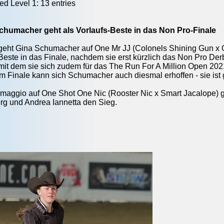
d Level 1: 13 entries
Schumacher geht als Vorlaufs-Beste in das Non Pro-Finale
5 geht Gina Schumacher auf One Mr JJ (Colonels Shining Gun 
 Beste in das Finale, nachdem sie erst kürzlich das Non Pro De
it dem sie sich zudem für das The Run For A Million Open 2021 
 Finale kann sich Schumacher auch diesmal erhoffen - sie ist g
maggio auf One Shot One Nic (Rooster Nic x Smart Jacalope) gew
rg und Andrea Iannetta den Sieg.