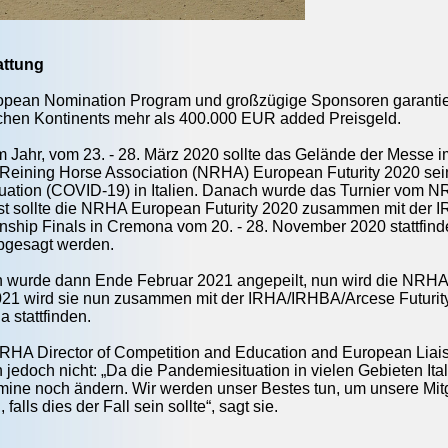
attung
ean Nomination Program und großzügige Sponsoren garantie
chen Kontinents mehr als 400.000 EUR added Preisgeld.
 Jahr, vom 23. - 28. März 2020 sollte das Gelände der Messe i
l Reining Horse Association (NRHA) European Futurity 2020 se
tuation (COVID-19) in Italien. Danach wurde das Turnier vom
hst sollte die NRHA European Futurity 2020 zusammen mit der 
nship Finals in Cremona vom 20. - 28. November 2020 stattfind
abgesagt werden.
n wurde dann Ende Februar 2021 angepeilt, nun wird die NRHA 
 2021 wird sie nun zusammen mit der IRHA/IRHBA/Arcese Futurit
 stattfinden.
RHA Director of Competition and Education and European Liaison
in jedoch nicht: „Da die Pandemiesituation in vielen Gebieten It
ine noch ändern. Wir werden unser Bestes tun, um unsere Mitg
falls dies der Fall sein sollte“, sagt sie.