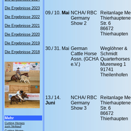
Die Ergebnisse 2023
09./ 10.
Mai
NCHA/ RBC
Reitanlage Me
Die Ergebnisse 2022
Germany
Thierhauptene
Show 2
Str. 6
Die Ergebnisse 2021
86672
Thierhaupten
Die Ergebnisse 2020
Die Ergebnisse 2019
30./ 31. Mai
German
Weglöhner &
Die Ergebnisse 2018
Cattle Horse
Schmidt
Assn. (GCHA
Quarterhorses
e.V.)
Murenweg 1
91741
Theilenhofen
13./ 14.
NCHA/ RBC
Reitanlage Me
Juni
Germany
Thierhauptene
Show 3
Str. 6
86672
Mehr
Thierhaupten
Cutting Horses
zum Verkauf
Cutting Horse-