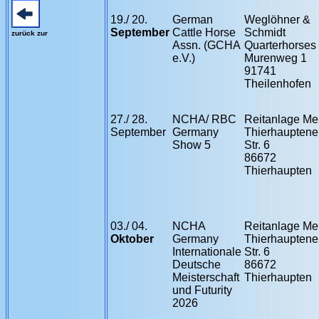
19./ 20.
German
Weglöhner &
September
Cattle Horse
Schmidt
zurück zur
Assn. (GCHA
Quarterhorses
e.V.)
Murenweg 1
91741
Theilenhofen
27./ 28.
NCHA/ RBC
Reitanlage Me
September
Germany
Thierhauptene
Show 5
Str. 6
86672
Thierhaupten
03./ 04.
NCHA
Reitanlage Me
Oktober
Germany
Thierhauptene
Internationale
Str. 6
Deutsche
86672
Meisterschaft
Thierhaupten
und Futurity
2026