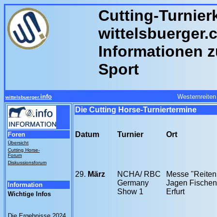
Cutting-Turnier
wittelsbuerger.c
Informationen z
Sport
info
Westernreiten
wittelsbuerger.
Die Cutting Horse-Turniertermine
Datum
Turnier
Ort
Foren
Übersicht
Cutting Horse-
Forum
Diskussionsforum
29.
März
NCHA/ RBC
Messe "Reiten
Germany
Jagen Fischen
Information
Show 1
Erfurt
Wichtige Infos
Die Ergebnisse 2024