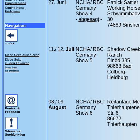
27. Juni
NCHA/ RBC
Patrick Sattler
Papierservices
Germany
Working Hors
Cutting Horse-
Pedigrees
Show 4
Schwimmbad
-
abgesagt
-
30
74889 Sinshe
Navigation
zurück
11./ 12.
Juli
NCHA/ RBC
Shadow Cree
Germany
Ranch
Diese Seite ausdrucken
Diese Seite
Show 5
Einöd 385
zu den Favoriten
98663 Bad
Diese Seite
als Startseite
Colberg-
Heldburg
08./ 09.
NCHA/ RBC
Reitanlage Me
August
Germany
Thierhauptene
Kontakt &
Feedback
Show 6
Str. 6
86672
Thierhaupten
Sitemap &
Suchfunktion