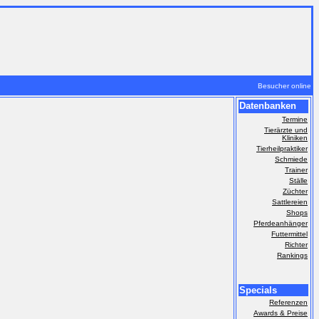
m
Besucher online
Datenbanken
Termine
Tierärzte und
Kliniken
Tierheilpraktiker
Schmiede
Trainer
Ställe
Züchter
Sattlereien
Shops
Pferdeanhänger
Futtermittel
Richter
Rankings
Specials
Referenzen
Awards & Preise