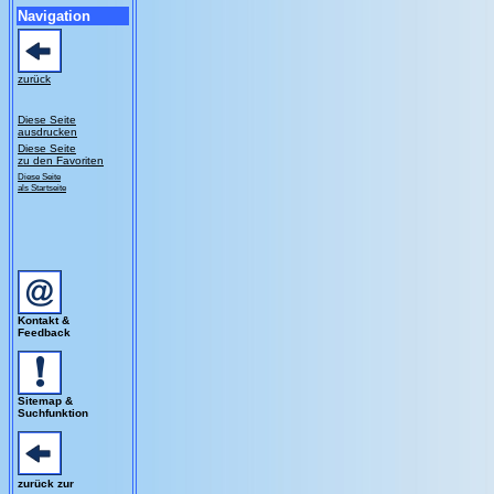
Navigation
zurück
Diese Seite
ausdrucken
Diese Seite
zu den Favoriten
Diese Seite
als Startseite
Kontakt &
Feedback
Sitemap &
Suchfunktion
zurück zur