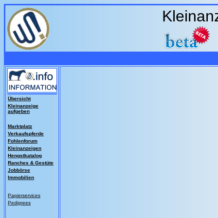
Kleinan
Übersicht
Kleinanzeige
aufgeben
Marktplatz
Verkaufspferde
Fohlenforum
Kleinanzeigen
Hengstkatalog
Ranches & Gestüte
Jobbörse
Immobilien
Papierservices
Pedigrees