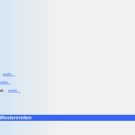
e
mehr...
mehr...
ort.
mehr...
Westernreiten