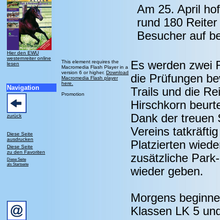
Am 25. April ho
rund 180 Reiter 
Besucher auf be
Hier den EWU
westernreiter online
This element requires the
Es werden zwei Ri
lesen
Macromedia Flash Player in a
version 6 or higher.
Download
die Prüfungen be
Macromedia Flash player
here.
Navigation
Trails und die R
Promotion
Hirschkorn beurte
Dank der treuen 
zurück
Vereins tatkräfti
Diese Seite
ausdrucken
Platzierten wiede
Diese Seite
zu den Favoriten
zusätzliche Park-
Diese Seite
als Startseite
wieder geben.
Morgens beginne
Klassen LK 5 und 