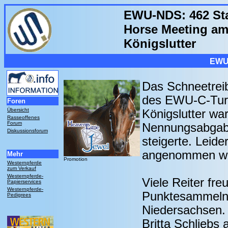
EWU-NDS: 462 Sta
Horse Meeting am 
Königslutter
EWU
Das Schneetrei
des EWU-C-Turn
Foren
Übersicht
Königslutter wa
Rasseoffenes
Forum
Nennungsabgabe
Diskussionsforum
steigerte. Leid
angenommen w
Mehr
Promotion
Westernpferde
zum Verkauf
Westernpferde-
Viele Reiter fr
Papierservices
Westernpferde-
Punktesammeln
Pedigrees
Niedersachsen. 
Britta Schliebs 