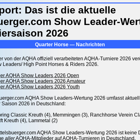
rt: Das ist die aktuelle
buerger.com Show Leader-Wer
iersaison 2026
Quarter Horse — Nachrichten
er von der AQHA offiziell verarbeiteten AQHA-Turniere 2026 verö
Leaders/ High Point Horses & Riders 2026.
rger AQHA Show Leaders 2026 Open
rger AQHA Show Leaders 2026 Amateur
rger AQHA Show Leaders 2026 Youth
buerger.com AQHA Show Leaders-Wertung 2026 umfasst aktuell
r Saison 2026 in Deutschland:
ring Classic Kreuth (4), Memmingen (3), Ranchhorse Verein C
t Kreuth (4)
, Lammetal (2)
ittelsbuerger.com AQHA Show Leaders-Wertung 2026 ist keine
lge
aller
AQHA-Mitglieder auf AQHA-Turnieren in Deutschland.