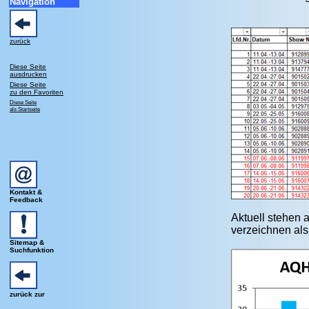
Navigation
zurück
Diese Seite
ausdrucken
Diese Seite
zu den Favoriten
Diese Seite
als Startseite
Kontakt &
Feedback
Aktuell stehen 
verzeichnen als
Sitemap &
Suchfunktion
zurück zur