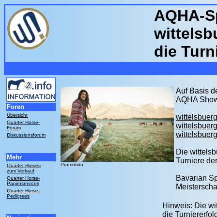
AQHA-Spo
wittels
die Turn
Auf Basis d
AQHA Show 
Foren
Übersicht
wittelsbue
Quarter Horse-
wittelsbue
Forum
wittelsbue
Diskussionsforum
Die wittels
Mehr
Turniere de
Promotion
Quarter Horses
zum Verkauf
Bavarian Sp
Quarter Horse-
Papierservices
Meisterschaf
Quarter Horse-
Pedigrees
Hinweis: Die w
die Turniererfo