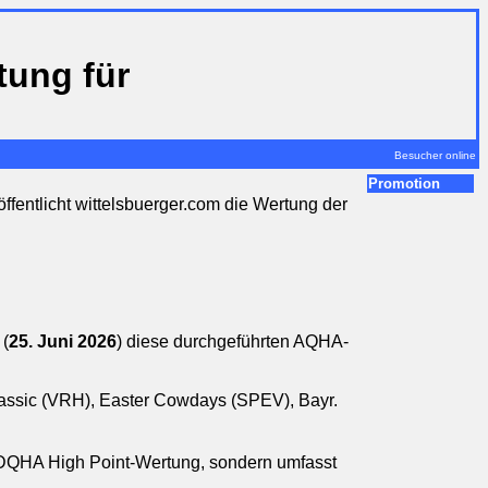
tung für
Besucher online
Promotion
ffentlicht wittelsbuerger.com die Wertung der
 (
25. Juni 2026
) diese durchgeführten AQHA-
lassic (VRH), Easter Cowdays (SPEV), Bayr
.
 DQHA High Point-Wertung, sondern umfasst