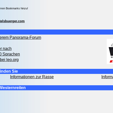
Ihren Bookmarks hinzu!
telsbuerger.com
nserem Panorama-Forum
er nach
00 Sprachen
bei leo.org
inden Sie
Informationen zur Rasse
Inform
Westernreiten