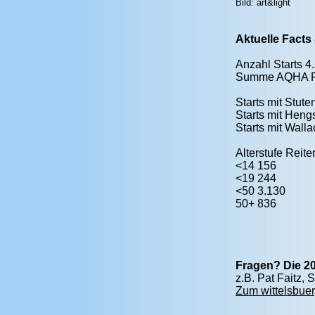
Bild: art&light
Aktuelle Facts
Anzahl Starts 4
Summe AQHA P
Starts mit Stute
Starts mit Heng
Starts mit Wall
Alterstufe Reite
<14 156
<19 244
<50 3.130
50+ 836
Fragen? Die 20
z.B. Pat Faitz,
Zum wittelsbuer