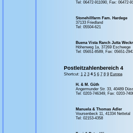
Tel: 06472-911090, Fax: 06472-9
Stonehillfarm Fam. Hardege
37133 Friedland
Tel: 05504-621
Buena Vista Ranch Jutta Weck
Höhenweg 1a, 37269 Eschwege
Tel: 05651-8589, Fax: 05651-294
Postleitzahlenbereich 4
Shortcut:
1
2
3
4
5
6
7
8
9
Europa
H. & M. Güth
Angermunder Str. 33, 40489 Düss
Tel: 0203-746349, Fax: 0203-740
Manuela & Thomas Adler
Voursenbeck 11, 41334 Nettetal
Tel: 02153-4358