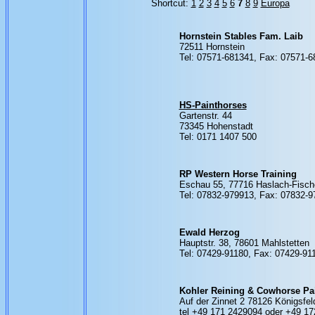
Shortcut:
1
2
3
4
5
6
7
8
9
Europa
Hornstein Stables Fam. Laib
72511 Hornstein
Tel: 07571-681341, Fax: 07571-
HS-Painthorses
Gartenstr. 44
73345 Hohenstadt
Tel: 0171 1407 500
RP Western Horse Training
Eschau 55, 77716 Haslach-Fisch
Tel: 07832-979913, Fax: 07832-
Ewald Herzog
Hauptstr. 38, 78601 Mahlstetten
Tel: 07429-91180, Fax: 07429-91
Kohler Reining & Cowhorse Pa
Auf der Zinnet 2 78126 Königsfel
tel +49 171 2429094 oder +49 1