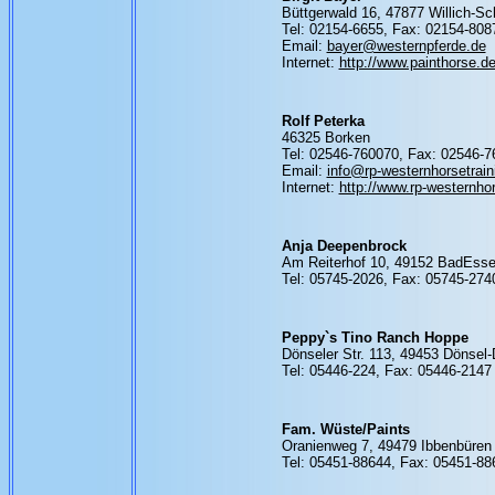
Büttgerwald 16, 47877 Willich-Sc
Tel: 02154-6655, Fax: 02154-808
Email:
bayer@westernpferde.de
Internet:
http://www.painthorse.d
Rolf Peterka
46325 Borken
Tel: 02546-760070, Fax: 02546-
Email:
info@rp-westernhorsetrain
Internet:
http://www.rp-westernhor
Anja Deepenbrock
Am Reiterhof 10, 49152 BadEss
Tel: 05745-2026, Fax: 05745-274
Peppy`s Tino Ranch Hoppe
Dönseler Str. 113, 49453 Dönsel-
Tel: 05446-224, Fax: 05446-2147
Fam. Wüste/Paints
Oranienweg 7, 49479 Ibbenbüren
Tel: 05451-88644, Fax: 05451-88