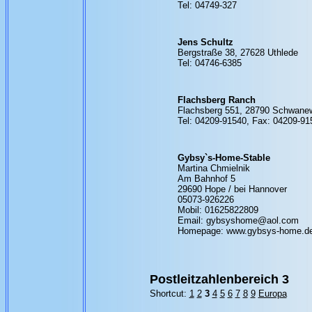
Tel: 04749-327
Jens Schultz
Bergstraße 38, 27628 Uthlede
Tel: 04746-6385
Flachsberg Ranch
Flachsberg 551, 28790 Schwane
Tel: 04209-91540, Fax: 04209-91
Gybsy`s-Home-Stable
Martina Chmielnik
Am Bahnhof 5
29690 Hope / bei Hannover
05073-926226
Mobil: 01625822809
Email: gybsyshome@aol.com
Homepage: www.gybsys-home.de
Postleitzahlenbereich 3
Shortcut:
1
2
3
4
5
6
7
8
9
Europa