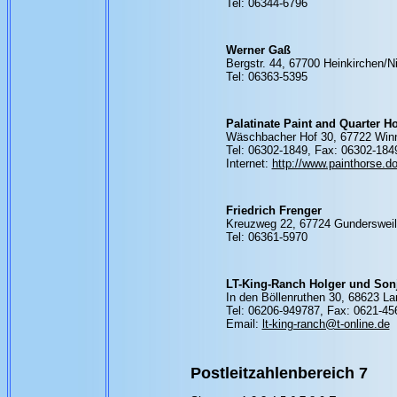
Tel: 06344-6796
Werner Gaß
Bergstr. 44, 67700 Heinkirchen/N
Tel: 06363-5395
Palatinate Paint and Quarter H
Wäschbacher Hof 30, 67722 Winn
Tel: 06302-1849, Fax: 06302-184
Internet:
http://www.painthorse.d
Friedrich Frenger
Kreuzweg 22, 67724 Gundersweil
Tel: 06361-5970
LT-King-Ranch Holger und Son
In den Böllenruthen 30, 68623 L
Tel: 06206-949787, Fax: 0621-45
Email:
lt-king-ranch@t-online.de
Postleitzahlenbereich 7