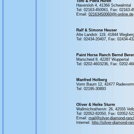
Toni & Petra Hüren
Haversloh 4, 41366 Schwalmtal
Tel: 02163-450061, Fax: 02163-
Email:
02163450060@t-online.de
Ralf & Simone Heuser
Alte Landstr. 119, 41844 Wegber
Tel: 02434-20407, Fax: 02434-43
Paint Horse Ranch Bernd Beren
Marscheid 8, 42287 Wuppertal
Tel: 0202-4603236, Fax: 0202-4
Manfred Holberg
Vorm Baum 12, 42477 Radevorm
Tel: 02195-30893
Oliver & Heike Sturm
Wallmichratherstr. 26, 42555 Velb
Tel: 02052-82050, Fax: 02052-5
Email:
mail@silver-diamond-ranc
Internet:
http://silver-diamond-ra