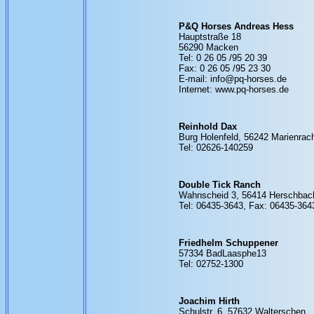
P&Q Horses Andreas Hess
Hauptstraße 18
56290 Macken
Tel: 0 26 05 /95 20 39
Fax: 0 26 05 /95 23 30
E-mail: info@pq-horses.de
Internet: www.pq-horses.de
Reinhold Dax
Burg Holenfeld, 56242 Marienrach
Tel: 02626-140259
Double Tick Ranch
Wahnscheid 3, 56414 Herschbac
Tel: 06435-3643, Fax: 06435-364
Friedhelm Schuppener
57334 BadLaasphe13
Tel: 02752-1300
Joachim Hirth
Schulstr. 6, 57632 Walterschen,