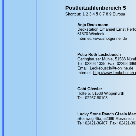
Postleitzahlenbereich 5
Shortcut:
1
2
3
4
5
6
7
8
9
Europa
Anja Deutzmann
Deckstation Emanuel Ernst Perf
51570 Windeck
Internet: www.shotgunner.de
Petra Roth-Leckebusch
Geringhauser Mühle, 51588 Nüm
Tel: 02293-1335, Fax: 02293-396
Email:
Leckebusch@t-online.de
Internet:
http://www.Leckebusch
Gabi Gössler
Holte 6, 51688 Wipperfürth
Tel: 02267-80103
Lucky Stone Ranch Gisela Mar
Steinweg 46a, 52399 Merzenich
Tel: 02421-36467, Fax: 02421-39