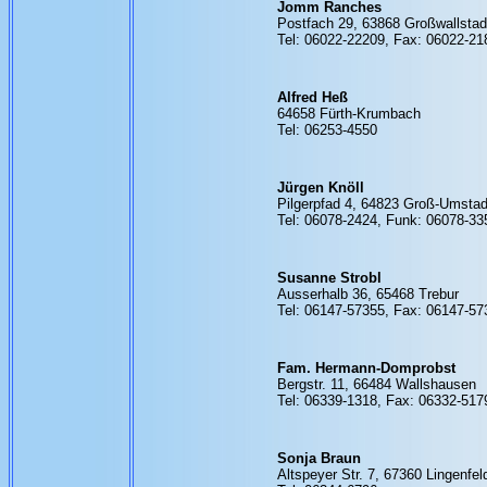
Jomm Ranches
Postfach 29, 63868 Großwallstad
Tel: 06022-22209, Fax: 06022-21
Alfred Heß
64658 Fürth-Krumbach
Tel: 06253-4550
Jürgen Knöll
Pilgerpfad 4, 64823 Groß-Umstad
Tel: 06078-2424, Funk: 06078-33
Susanne Strobl
Ausserhalb 36, 65468 Trebur
Tel: 06147-57355, Fax: 06147-57
Fam. Hermann-Domprobst
Bergstr. 11, 66484 Wallshausen
Tel: 06339-1318, Fax: 06332-517
Sonja Braun
Altspeyer Str. 7, 67360 Lingenfel