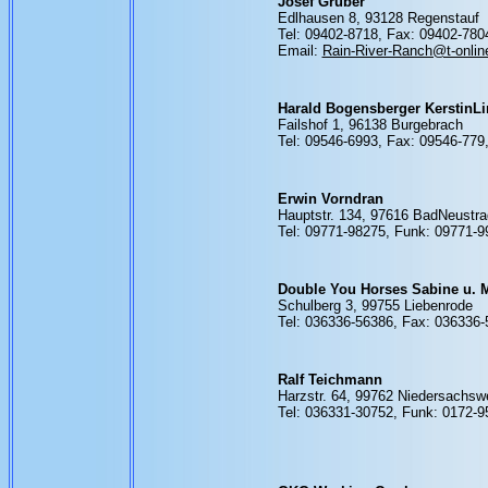
Josef Gruber
Edlhausen 8, 93128 Regenstauf
Tel: 09402-8718, Fax: 09402-780
Email:
Rain-River-Ranch@t-onlin
Harald Bogensberger KerstinL
Failshof 1, 96138 Burgebrach
Tel: 09546-6993, Fax: 09546-779
Erwin Vorndran
Hauptstr. 134, 97616 BadNeustra
Tel: 09771-98275, Funk: 09771-
Double You Horses Sabine u. 
Schulberg 3, 99755 Liebenrode
Tel: 036336-56386, Fax: 036336
Ralf Teichmann
Harzstr. 64, 99762 Niedersachsw
Tel: 036331-30752, Funk: 0172-