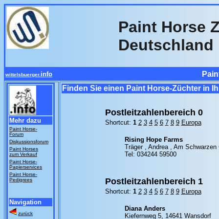
Paint Horse Z
Deutschland
Pain
info
wittelsbuerger.
Finden Sie einen Paint Horse-Züchter in I
Postleitzahlenbereich 0
Mehr dazu
Shortcut:
1
2
3
4
5
6
7
8
9
Europa
Paint Horse-
Forum
Rising Hope Farms
Diskussionsforum
Träger , Andrea , Am Schwarzen
Paint Horses
Tel: 034244 59500
zum Verkauf
Paint Horse-
Papierservices
Paint Horse-
Postleitzahlenbereich 1
Pedigrees
Shortcut:
1
2
3
4
5
6
7
8
9
Europa
Navigation
Diana Anders
zurück
Kiefernweg 5, 14641 Wansdorf