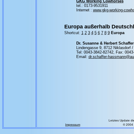
GKG Working Cowhorses
tel.: 0173-9531911
Internet :
www.gkg-working-cowh
Europa außerhalb Deutsch
Shortcut:
1
2
3
4
5
6
7
8
9
Europa
Dr. Susanne & Herbert Schaff
Lindengasse 9, 8712 Niklasdorf /
Tel: 0043-3842-82742, Fax: 0043
Email:
dr.schaffer-hassmann@aus
Letztes Update di
Impressum
© 2004