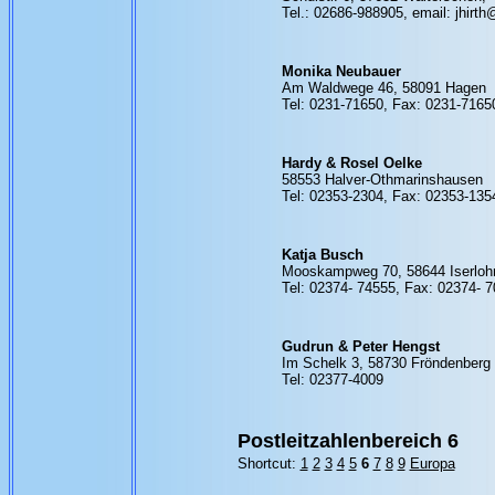
Tel.: 02686-988905, email: jhirth
Monika Neubauer
Am Waldwege 46, 58091 Hagen
Tel: 0231-71650, Fax: 0231-7165
Hardy & Rosel Oelke
58553 Halver-Othmarinshausen
Tel: 02353-2304, Fax: 02353-135
Katja Busch
Mooskampweg 70, 58644 Iserloh
Tel: 02374- 74555, Fax: 02374- 
Gudrun & Peter Hengst
Im Schelk 3, 58730 Fröndenberg
Tel: 02377-4009
Postleitzahlenbereich 6
Shortcut:
1
2
3
4
5
6
7
8
9
Europa