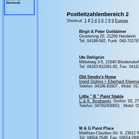
Startseite
Postleitzahlenbereich 2
Shortcut:
1
2
3
4
5
6
7
8
9
Europa
Birgit & Peter Goldalmer
Ginsterring 20, 21256 Handeloh
Tel: 04188-582, Funk: 040-70179
Ute Dahlgrün
Mittelweg 3-5, 21640 Bliedersdorf
Tel: 04163-811581-82, Fax: 0416
Old Smoky's Home
Ingrid Stüting + Eberhard Kleem
Telefon: 04106-81607 ,
Mobil: 01
Little " B " Paint Stable
C.& K. Brodowski
, Dorfstr. 50, 2
Telefon: 04765/830651 , Mobil: 
M & G Paint Place
Matthias-Claudius-Str. 8, 23812 
Tel: 04554-2548, Fax: 04554-294