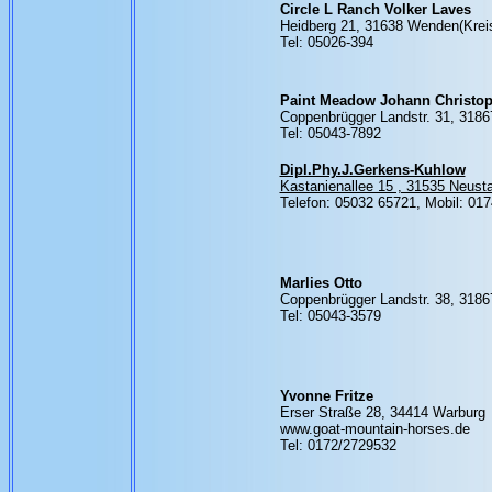
Circle L Ranch Volker Laves
Heidberg 21, 31638 Wenden(Krei
Tel: 05026-394
Paint Meadow Johann Christop
Coppenbrügger Landstr. 31, 318
Tel: 05043-7892
Dipl.Phy.J.Gerkens-Kuhlow
Kastanienallee 15 , 31535 Neust
Telefon: 05032 65721, Mobil: 017
Marlies Otto
Coppenbrügger Landstr. 38, 318
Tel: 05043-3579
Yvonne Fritze
Erser Straße 28, 34414 Warburg
www.goat-mountain-horses.de
Tel: 0172/2729532