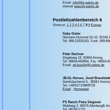
Email:
info@kk-paints.de
internet
www.kk-paints.de
Postleitzahlenbereich 8
Shortcut:
1
2
3
4
5
6
7
8
9
Europa
Gaby Gieler
Hermann-Hummel-Str.10, 82166 
Tel: 089-23325193, Funk: 089-8
Peter Dachser
Ziegelweg 18, 83404 Ainring
Tel: 08654-650904, Fax: 08654-
Email:
pd.buckle@t-online.de
JB-GL-Horses, Josef Brandstett
Gerolsbacherstr.5 , 86561 Aresin
Tel.:+49/0171/9909733
Email
,
Homepage
PS Ranch Petra Stegmair
Waldweg 2, 86576 AllenbergB.Ai
Tel: 08259-1233