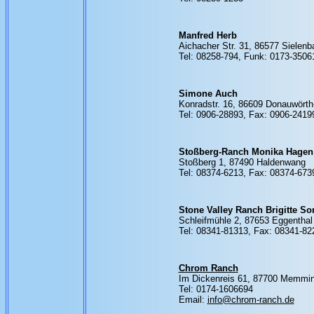
Manfred Herb
Aichacher Str. 31, 86577 Sielenb
Tel: 08258-794, Funk: 0173-3506
Simone Auch
Konradstr. 16, 86609 Donauwörth
Tel: 0906-28893, Fax: 0906-2419
Stoßberg-Ranch Monika Hagen
Stoßberg 1, 87490 Haldenwang
Tel: 08374-6213, Fax: 08374-673
Stone Valley Ranch Brigitte S
Schleifmühle 2, 87653 Eggenthal
Tel: 08341-81313, Fax: 08341-82
Chrom Ranch
Im Dickenreis 61, 87700 Memmi
Tel: 0174-1606694
Email:
info@chrom-ranch.de