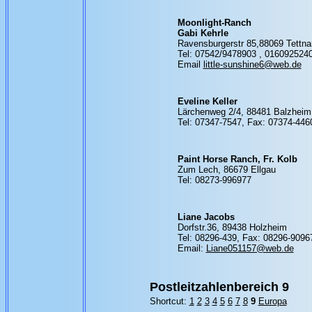
Moonlight-Ranch
Gabi Kehrle
Ravensburgerstr 85,88069 Tettn
Tel: 07542/9478903 , 016092524
Email
little-sunshine6@web.de
Eveline Keller
Lärchenweg 2/4, 88481 Balzheim
Tel: 07347-7547, Fax: 07374-446
Paint Horse Ranch, Fr. Kolb
Zum Lech, 86679 Ellgau
Tel: 08273-996977
Liane Jacobs
Dorfstr.36, 89438 Holzheim
Tel: 08296-439, Fax: 08296-9096
Email:
Liane051157@web.de
Postleitzahlenbereich 9
Shortcut:
1
2
3
4
5
6
7
8
9
Europa