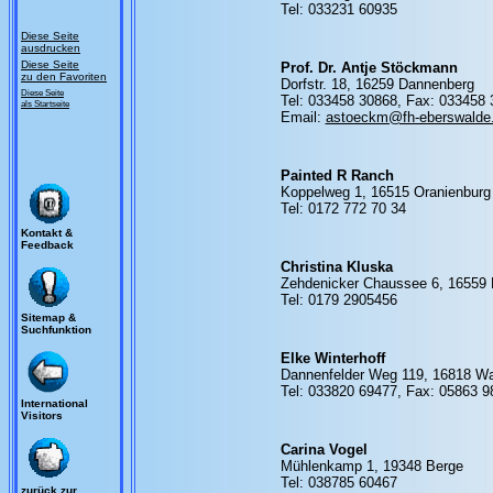
Tel: 033231 60935
Diese Seite
ausdrucken
Diese Seite
Prof. Dr. Antje Stöckmann
zu den Favoriten
Dorfstr. 18, 16259 Dannenberg
Diese Seite
Tel: 033458 30868, Fax: 033458
als Startseite
Email:
astoeckm@fh-eberswalde
Painted R Ranch
Koppelweg 1, 16515 Oranienbur
Tel: 0172 772 70 34
Kontakt &
Feedback
Christina Kluska
Zehdenicker Chaussee 6, 16559 
Tel: 0179 2905456
Sitemap &
Suchfunktion
Elke Winterhoff
Dannenfelder Weg 119, 16818 Wa
Tel: 033820 69477, Fax: 05863 
International
Visitors
Carina Vogel
Mühlenkamp 1, 19348 Berge
Tel: 038785 60467
zurück zur